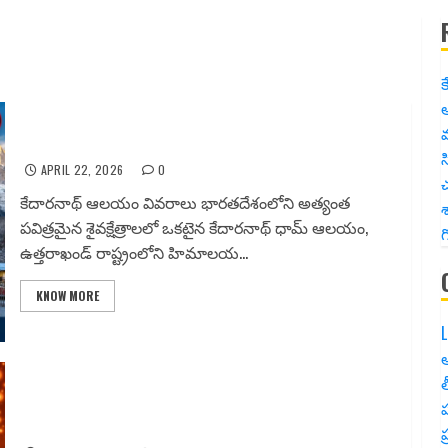
క
అ
కేదారనాథ్ ధామ్ ఆలయం – భక్తి, ప్రకృతి, పరమాత్మ అనుభూతి
స
APRIL 22, 2026
0
చ
కేదారనాథ్ ఆలయం వివరాలు భారతదేశంలోని అత్యంత
శ
పవిత్రమైన శైవక్షేత్రాలలో ఒకటైన కేదారనాథ్ ధామ్ ఆలయం,
గ
ఉత్తరాఖండ్ రాష్ట్రంలోని హిమాలయ...
KNOW MORE
L
అ
త
అక్షయ తృతీయ 2026 పూర్తి వివరాలు | పూజ విధానం | శుభ
ముహూర్తం |