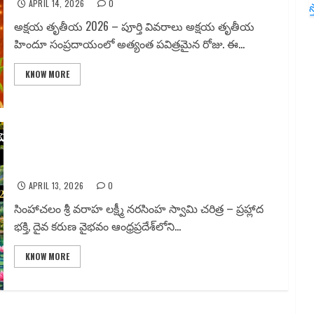
APRIL 14, 2026
0
స
అక్షయ తృతీయ 2026 – పూర్తి వివరాలు అక్షయ తృతీయ
హిందూ సంప్రదాయంలో అత్యంత పవిత్రమైన రోజు. ఈ...
KNOW MORE
సింహాచలం శ్రీ వరాహ లక్ష్మీనరసింహ స్వామి వారి 2026 వార్షిక
చందనోత్సవం – పూర్తి వివరాలు
APRIL 13, 2026
0
సింహాచలం శ్రీ వరాహ లక్ష్మీ నరసింహ స్వామి చరిత్ర – ప్రహ్లాద
భక్తి, దైవ కరుణ వైభవం ఆంధ్రప్రదేశ్‌లోని...
KNOW MORE