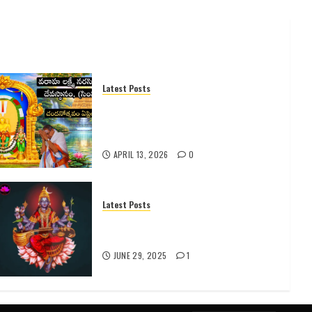
Latest Posts
సింహాచలం శ్రీ వరాహ లక్ష్మీనరసింహ
స్వామి వారి 2026 వార్షిక చందనోత్సవం
– పూర్తి వివరాలు
APRIL 13, 2026
0
Latest Posts
రాజశ్యామల నవరాత్రులు: పూజా
విధానం, మంత్రాలు & ప్రయోజనాలు
JUNE 29, 2025
1