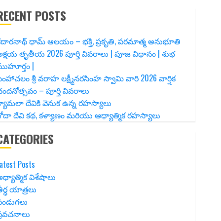
RECENT POSTS
ేదారనాథ్ ధామ్ ఆలయం – భక్తి, ప్రకృతి, పరమాత్మ అనుభూతి
క్షయ తృతీయ 2026 పూర్తి వివరాలు | పూజ విధానం | శుభ
ముహూర్తం |
ింహాచలం శ్రీ వరాహ లక్ష్మీనరసింహ స్వామి వారి 2026 వార్షిక
ందనోత్సవం – పూర్తి వివరాలు
్యామలా దేవికి వెనుక ఉన్న రహస్యాలు
ోదా దేవి కథ, కళ్యాణం మరియు ఆధ్యాత్మిక రహస్యాలు
CATEGORIES
atest Posts
ధ్యాత్మిక విశేషాలు
ీర్ధ యాత్రలు
పండుగలు
ప్రవచనాలు