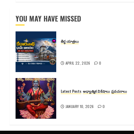
YOU MAY HAVE MISSED
తీర్ధ యాత్రలు
కేదారనాథ్ ధామ్ ఆలయం – భక్తి, ప్రకృతి,
పరమాత్మ అనుభూతి
APRIL 22, 2026
0
Latest Posts
అధ్యాత్మిక విశేషాలు
ప్రవచనాలు
శ్యామలా దేవికి వెనుక ఉన్న రహస్యాలు
JANUARY 10, 2026
0