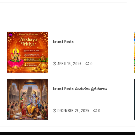
Latest Posts
అక్షయ తృతీయ 2026 పూర్తి వివరాలు |
పూజ విధానం | శుభ ముహూర్తం |
APRIL 14, 2026
0
Latest Posts
పండుగలు
ప్రవచనాలు
గోదా దేవి కథ, కళ్యాణం మరియు
ఆధ్యాత్మిక రహస్యాలు
DECEMBER 26, 2025
0