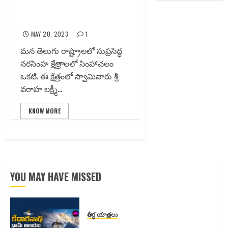
నరసింహ స్వామి: ఒక దివ్య క్షేత్ర
చరిత్ర!
MAY 20, 2023
1
మన తెలుగు రాష్ట్రాలలో సుప్రసిద్ధ
నరసింహ క్షేత్రాలలో సింహాచలం
ఒకటి. ఈ క్షేత్రంలో స్వామివారు శ్రీ
వరాహ లక్ష్మీ...
KNOW MORE
YOU MAY HAVE MISSED
తీర్ధ యాత్రలు
కేదారనాథ్ ధామ్ ఆలయం – భక్తి, ప్రకృతి,