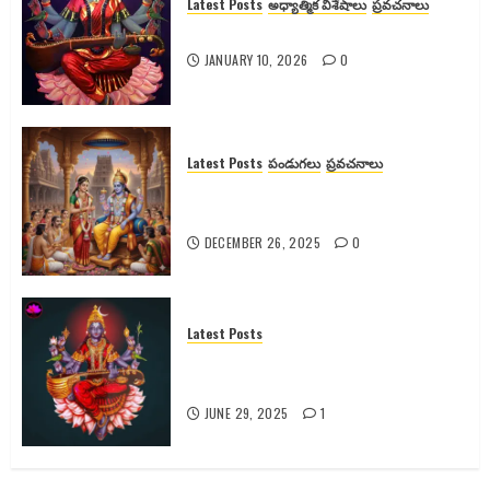
Latest Posts
అధ్యాత్మిక విశేషాలు
ప్రవచనాలు
శ్యామలా దేవికి వెనుక ఉన్న రహస్యాలు
JANUARY 10, 2026
0
Latest Posts
పండుగలు
ప్రవచనాలు
గోదా దేవి కథ, కళ్యాణం మరియు
ఆధ్యాత్మిక రహస్యాలు
DECEMBER 26, 2025
0
Latest Posts
రాజశ్యామల నవరాత్రులు: పూజా విధానం,
మంత్రాలు & ప్రయోజనాలు
JUNE 29, 2025
1