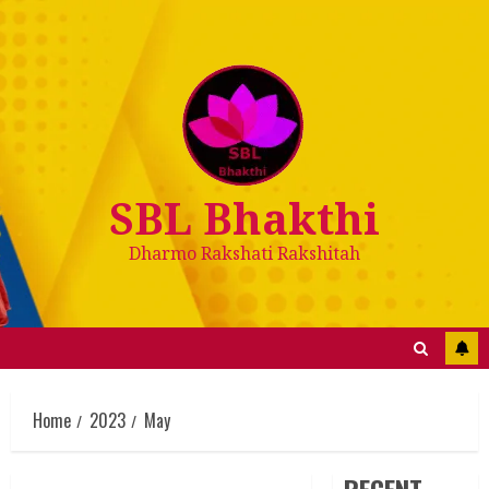
Skip
to
content
SBL Bhakthi
Dharmo Rakshati Rakshitah
Home
2023
May