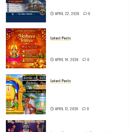
పరమాత్మ అనుభూతి
APRIL 22, 2026
0
Latest Posts
అక్షయ తృతీయ 2026 పూర్తి వివరాలు |
పూజ విధానం | శుభ ముహూర్తం |
APRIL 14, 2026
0
Latest Posts
సింహాచలం శ్రీ వరాహ లక్ష్మీనరసింహ
స్వామి వారి 2026 వార్షిక చందనోత్సవం –
పూర్తి వివరాలు
APRIL 13, 2026
0