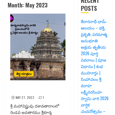
RECENT
Month:
May 2023
POSTS
కేదారనాథ్ ధామ్
ఆలయం – భక్తి,
ప్రకృతి, పరమాత్మ
అనుభూతి
అక్షయ తృతీయ
2026 పూర్తి
వివరాలు | పూజ
విధానం | శుభ
ముహూర్తం |
తీర్ధ యాత్రలు
సింహాచలం శ్రీ
వరాహ
శ్రీకూర్మం ఆలయం
లక్ష్మీనరసింహ
MAY 27, 2023
1
స్వామి వారి 2026
వార్షిక
శ్రీ మహావిష్ణువు దశావతారాలలో
చందనోత్సవం –
రెండవ అవతారము శ్రీకూర్మ