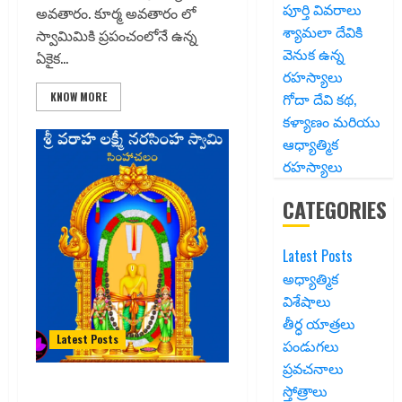
పూర్తి వివరాలు
అవతారం. కూర్మ అవతారం లో
శ్యామలా దేవికి
స్వామిమికి ప్రపంచంలోనే ఉన్న
వెనుక ఉన్న
ఏకైక...
రహస్యాలు
గోదా దేవి కథ,
KNOW MORE
కళ్యాణం మరియు
ఆధ్యాత్మిక
రహస్యాలు
CATEGORIES
Latest Posts
అధ్యాత్మిక
విశేషాలు
తీర్ధ యాత్రలు
Latest Posts
పండుగలు
ప్రవచనాలు
స్తోత్రాలు
సింహాచలం శ్రీ వరాహ లక్ష్మీ