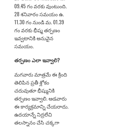
09.45 గం వరకు వుంటుంది.
28 శనివారం సమయం ఉ.
11.30 గం నుండి మ. 01.39
గం వరకు భీష్మ తర్పణం
ఇవ్వటానికి అనువైన
సమయం.
తర్పణం ఎలా ఇవ్వాలి?
మగవారు మాత్రమే ఈ క్రింది
తెలిపిన ప్రతీ శ్లోకం
చదువుతూ భీష్మునికి
తర్పణం ఇవ్వాలి. ఆడవారు
ఈ కార్యక్రమాన్ని చేయరాదు.
ఉదయాన్నే నిద్రలేచి
తలస్నానం చేసి చక్కగా