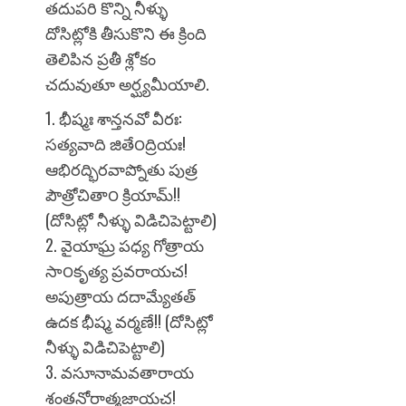
తదుపరి కొన్ని నీళ్ళు
దోసిట్లోకి తీసుకొని ఈ క్రింది
తెలిపిన ప్రతీ శ్లోకం
చదువుతూ అర్ఘ్యమీయాలి.
1. భీష్మః శాన్తనవో వీరః:
సత్యవాది జితే౦ద్రియః!
ఆభిరద్భిరవాప్నోతు పుత్ర
పౌత్రోచితా౦ క్రియామ్!!
(దోసిట్లో నీళ్ళు విడిచిపెట్టాలి)
2. వైయాఘ్ర పధ్య గోత్రాయ
సా౦కృత్య ప్రవరాయచ!
అపుత్రాయ దదామ్యేతత్
ఉదక భీష్మ వర్మణే!! (దోసిట్లో
నీళ్ళు విడిచిపెట్టాలి)
3. వసూనామవతారాయ
శంతనోరాత్మజాయచ!