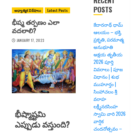
RECENT
POSTS
అధ్యాత్మిక విశేషాలు
Latest Posts
భీష్మ తర్పణం ఎలా
కేదారనాథ్ ధామ్
వదలాలి?
ఆలయం – భక్తి,
ప్రకృతి, పరమాత్మ
JANUARY 17, 2023
అనుభూతి
అక్షయ తృతీయ
2026 పూర్తి
వివరాలు | పూజ
విధానం | శుభ
ముహూర్తం |
సింహాచలం శ్రీ
వరాహ
లక్ష్మీనరసింహ
భీష్మాష్టమి
స్వామి వారి 2026
వార్షిక
ఎప్పుడు వస్తుంది?
చందనోత్సవం –