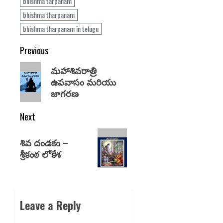
bhishma tarpanam
bhishma tharpanam
bhishma tharpanam in telugu
Previous
మహాశివరాత్రి
ఉపవాసం మరియు
జాగరణ
Next
శివ దండకం –
శ్రీకంఠ లోకేశ
Leave a Reply