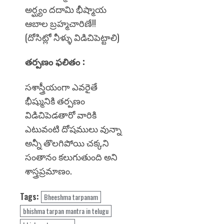
అర్ఘ్యం దదామి భీష్మాయ
ఆబాల బ్రహ్మచారిణే!!
(దోసిట్లో నీళ్ళు విడిచిపెట్టాలి)
తర్పణం ఫలితం :
సశాస్త్రీయంగా ఎవరైతే
భీష్మునికి తర్పణం
విడిచిపెడతారో వారికి
ఎటువంటి దోషములు వున్నా
అన్నీ తొలగిపోయి చక్కని
సంతానం కలుగుతుంది అని
శాస్త్రప్రమాణం.
Tags:
Bheeshma tarpanam
bhishma tarpan mantra in telugu