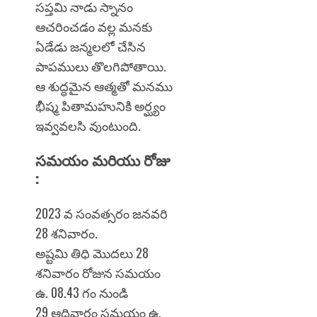
సప్తమి నాడు స్నానం
ఆచరించడం వల్ల మనకు
ఏడేడు జన్మలలో చేసిన
పాపములు తొలగిపోతాయి.
ఆ శుద్ధమైన ఆత్మతో మనము
భీష్మ పితామహునికి అర్ఘ్యం
ఇవ్వవలసి వుంటుంది.
సమయం మరియు రోజు
:
2023 వ సంవత్సరం జనవరి
28 శనివారం.
అష్టమి తిధి మొదలు 28
శనివారం రోజున సమయం
ఉ. 08.43 గం నుండి
29 ఆదివారం సమయం ఉ.