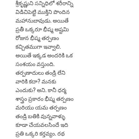
శ్రీకృష్ణుని సన్నిధిలో శరీరాన్ని
విడిచిపెట్టి ముక్తిని పొందిన
మహానుబావుడు. అయితే
ప్రతీ ఒక్కరూ భీష్మ అష్టమి
రోజున భీష్మ తర్పణం
కచ్చితముగా ఇవ్వాలి.
అయితే ఇక్కడ అందరికి ఒక
సంశయం వస్తుంది.
తర్పణాదులు తండ్రి లేని
వారికి కదా? మనకు
ఎందుకు? అని. కానీ ధర్మ
శాస్త్రం ప్రకారం భీష్మ తర్పణం
మరియు యమ తర్పణం
తండ్రి బతికి వున్నవాళ్ళు
కూడా చేయవలసిందే ఇది
ప్రతి ఒక్కరి కర్తవ్యం. రథ