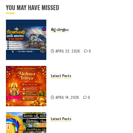
– పూర్తి
YOU MAY HAVE MISSED
వివరాలు
APRIL 13,
2026
తీర్ధ యాత్రలు
0
కేదారనాథ్ ధామ్ ఆలయం – భక్తి, ప్రకృతి,
పరమాత్మ అనుభూతి
APRIL 22, 2026
0
Latest Posts
అక్షయ తృతీయ 2026 పూర్తి వివరాలు |
పూజ విధానం | శుభ ముహూర్తం |
APRIL 14, 2026
0
Latest Posts
సింహాచలం శ్రీ వరాహ లక్ష్మీనరసింహ
స్వామి వారి 2026 వార్షిక చందనోత్సవం –