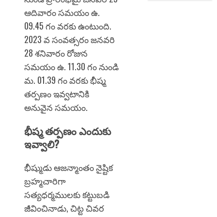
ఆదివారం సమయం ఉ.
09.45 గం వరకు ఉంటుంది.
2023 వ సంవత్సరం జనవరి
28 శనివారం రోజున
సమయం ఉ. 11.30 గం నుండి
మ. 01.39 గం వరకు భీష్మ
తర్పణం ఇవ్వటానికి
అనువైన సమయం.
భీష్మ తర్పణం ఎందుకు
ఇవ్వాలి?
భీష్ముడు ఆజన్మాంతం నైష్టిక
బ్రహ్మచారిగా
సత్యధర్మములకు కట్టుబడి
జీవించినాడు, చిట్ట చివర