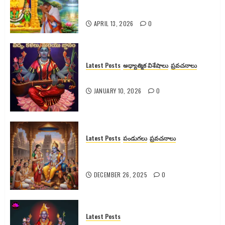
పూర్తి వివరాలు
APRIL 13, 2026
0
Latest Posts
అధ్యాత్మిక విశేషాలు
ప్రవచనాలు
శ్యామలా దేవికి వెనుక ఉన్న రహస్యాలు
JANUARY 10, 2026
0
Latest Posts
పండుగలు
ప్రవచనాలు
గోదా దేవి కథ, కళ్యాణం మరియు
ఆధ్యాత్మిక రహస్యాలు
DECEMBER 26, 2025
0
Latest Posts