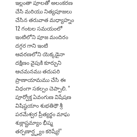
ఇల్లంతా పూలతో అలంకరణ
చేసి మరియు నిత్యపూజలు
చేసిన తరువాత మధ్యాహ్నం
12 గంటల సమయంలో
ఇంటిలోని పూజ మందిరం
దగ్గర గాని ఇంటి
ఆవరణలోని యెక్కడైనా
దక్షిణం వైపుకి కూర్చుని
ఆచమనము తదుపరి
ప్రాణాయామము చేసి ఈ
విధంగా సకల్పం చెప్పాలి. ”
పూర్వోక్త ఏవంగుణ విషేషణ
విషిష్ఠయాం శుభతిధౌ శ్రీ
పరమేశ్వర ప్రీత్యర్థం మాఘ
శుక్లాష్టమ్యాం భీష్మ
తర్పణార్ఘ్హ్యం కరిష్యే!”