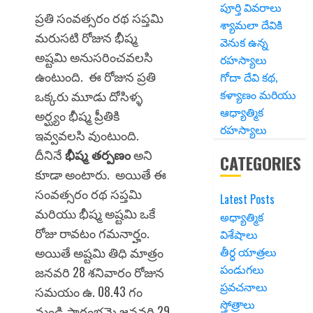
పూర్తి వివరాలు
ప్రతి సంవత్సరం రథ సప్తమి
శ్యామలా దేవికి
మరుసటి రోజున భీష్మ
వెనుక ఉన్న
అష్టమి అనుసరించవలసి
రహస్యాలు
ఉంటుంది. ఈ రోజున ప్రతి
గోదా దేవి కథ,
కళ్యాణం మరియు
ఒక్కరు మూడు దోసిళ్ళ
ఆధ్యాత్మిక
అర్ఘ్యం భీష్మ ప్రీతికి
రహస్యాలు
ఇవ్వవలసి వుంటుంది.
దీనినే
భీష్మ తర్పణం
అని
CATEGORIES
కూడా అంటారు. అయితే ఈ
సంవత్సరం రథ సప్తమి
Latest Posts
మరియు భీష్మ అష్టమి ఒకే
అధ్యాత్మిక
రోజు రావటం గమనార్హం.
విశేషాలు
అయితే అష్టమి తిధి మాత్రం
తీర్ధ యాత్రలు
పండుగలు
జనవరి 28 శనివారం రోజున
ప్రవచనాలు
సమయం ఉ. 08.43 గం
స్తోత్రాలు
నుండి ప్రారంభమై జనవరి 29