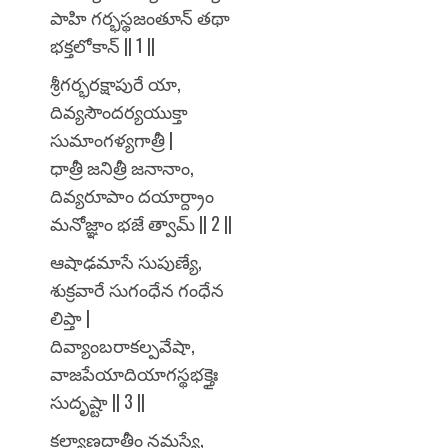
పాహి గర్భస్థజంతూన్ తథా
భక్తలోకాన్ || 1 ||
శ్రీగర్భరక్షాపురే యా,
దివ్యసౌందర్యయుక్తా
సుమాంగళ్యగాత్రీ |
ధాత్రీ జనిత్రీ జనానాం,
దివ్యరూపాం దయార్ద్రాం
మనోజ్ఞాం భజే త్వామ్ || 2 ||
ఆషాఢమాసే సుపుణ్యే,
శుక్రవారే సుగంధేన గంధేన
లిప్తా |
దివ్యాంబరాకల్పవేషా,
వాజపేయాదియాగస్థభక్తైః
సుదృష్టా || 3 ||
కల్యాణదాత్రీం నమస్యే,