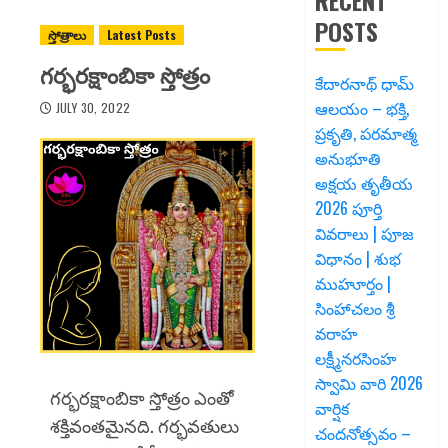
RECENT
POSTS
స్తోత్రాలు
Latest Posts
గర్భరక్షాంబికా స్తోత్రం
కేదారనాథ్ ధామ్
ఆలయం – భక్తి,
JULY 30, 2022
ప్రకృతి, పరమాత్మ
అనుభూతి
అక్షయ తృతీయ
2026 పూర్తి
వివరాలు | పూజ
విధానం | శుభ
ముహూర్తం |
సింహాచలం శ్రీ
వరాహ
లక్ష్మీనరసింహ
స్వామి వారి 2026
గర్భరక్షాంబికా స్తోత్రం ఎంతో
వార్షిక
శక్తివంతమైనది. గర్భవతులు
చందనోత్సవం –