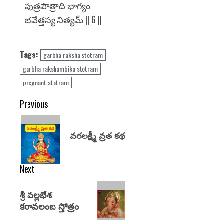
పుత్రపౌత్రాది భాగ్యం
భవేత్తస్య నిత్యమ్ || 6 ||
Tags:
garbha raksha stotram
garbha rakshambika stotram
pregnant stotram
Previous
వరలక్ష్మీ వ్రత కథ
Next
శ్రీ వల్లభేశ
కరావలంబ స్తోత్రం