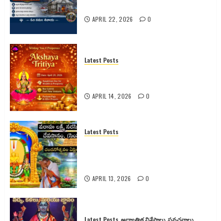
పరమాత్మ అనుభూతి
APRIL 22, 2026
0
Latest Posts
అక్షయ తృతీయ 2026 పూర్తి వివరాలు |
పూజ విధానం | శుభ ముహూర్తం |
APRIL 14, 2026
0
Latest Posts
సింహాచలం శ్రీ వరాహ లక్ష్మీనరసింహ
స్వామి వారి 2026 వార్షిక చందనోత్సవం –
పూర్తి వివరాలు
APRIL 13, 2026
0
Latest Posts
అధ్యాత్మిక విశేషాలు
ప్రవచనాలు