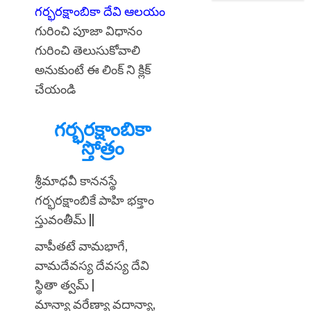
గర్భరక్షాంబికా దేవి ఆలయం
గురించి పూజా విధానం
గురించి తెలుసుకోవాలి
అనుకుంటే ఈ లింక్ ని క్లిక్
చేయండి
గర్భరక్షాంబికా
స్తోత్రం
శ్రీమాధవీ కాననస్థే
గర్భరక్షాంబికే పాహి భక్తాం
స్తువంతీమ్ ||
వాపీతటే వామభాగే,
వామదేవస్య దేవస్య దేవి
స్థితా త్వమ్ |
మాన్యా వరేణ్యా వదాన్యా,