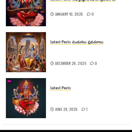
శ్యామలా దేవికి వెనుక ఉన్న రహస్యాలు
JANUARY 10, 2026
0
Latest Posts
పండుగలు
ప్రవచనాలు
గోదా దేవి కథ, కళ్యాణం మరియు
ఆధ్యాత్మిక రహస్యాలు
DECEMBER 26, 2025
0
Latest Posts
రాజశ్యామల నవరాత్రులు: పూజా విధానం,
మంత్రాలు & ప్రయోజనాలు
JUNE 29, 2025
1