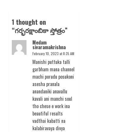
1 thought on
“
గర్భరక్షాంబికా స్తోత్రం
”
Medam
sivaramakrishna
February 10, 2023 at 8:35 AM
Manishi puttuka talli
garbham mana channel
machi porudu posukoni
asesha pranala
anandaniki anavallu
kavali ani manchi soul
tho chese e work ina
beautiful results
vadthai kabatti na
kalabiravaya divya