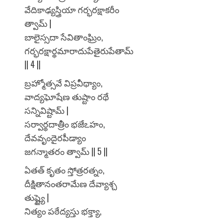
వేదికాఢ్యస్త్రియా గర్భరక్షాకరీం
త్వామ్ |
బాలైస్సదా సేవితాంఘ్రిం,
గర్భరక్షార్థమారాదుపేతైరుపేతామ్
|| 4 ||
బ్రహ్మోత్సవే విప్రవీథ్యాం,
వాద్యఘోషేణ తుష్టాం రథే
సన్నివిష్టామ్ |
సర్వార్థదాత్రీం భజేఽహం,
దేవవృందైరపీడ్యాం
జగన్మాతరం త్వామ్ || 5 ||
ఏతత్ కృతం స్తోత్రరత్నం,
దీక్షితానంతరామేణ దేవ్యాశ్చ
తుష్ట్యై |
నిత్యం పఠేద్యస్తు భక్త్యా,