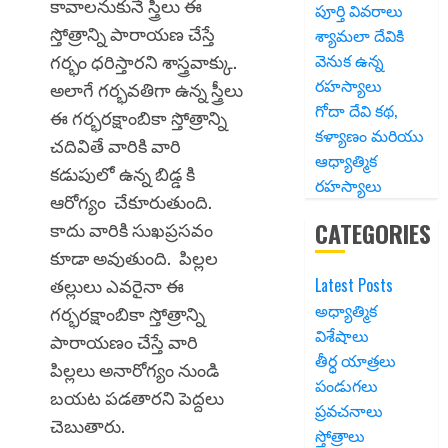
కావాలనుకునే స్త్రీలు ఈ
పూర్తి వివరాలు
స్తోత్రాన్ని పారాయణ చేస్తే
శ్యామలా దేవికి
వెనుక ఉన్న
గర్భం ధరిస్తారని శాస్త్రవాక్కు.
రహస్యాలు
అలాగే గర్భవతిగా ఉన్న స్త్రీలు
గోదా దేవి కథ,
ఈ గర్భరక్షాంబికా స్తోత్రాన్ని
కళ్యాణం మరియు
చదివితే వారికి వారి
ఆధ్యాత్మిక
కడుపులో ఉన్న బిడ్డ కి
రహస్యాలు
ఆరోగ్యం చేకూరుతుంది.
CATEGORIES
కాదు వారికి సుఖప్రసవం
కూడా అవుతుంది. పిల్లల
తల్లులు ఎవరైనా ఈ
Latest Posts
అధ్యాత్మిక
గర్భరక్షాంబికా స్తోత్రాన్ని
విశేషాలు
పారాయణం చేస్తే వారి
తీర్ధ యాత్రలు
పిల్లలు అనారోగ్యం నుండి
పండుగలు
బయట పడతారని పెద్దలు
ప్రవచనాలు
చెబుతారు.
స్తోత్రాలు