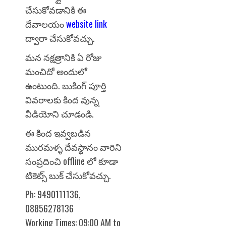
చేసుకోవడానికి ఈ
దేవాలయం
website link
ద్వారా చేసుకోవచ్చు.
మన నక్షత్రానికి ఏ రోజు
మంచిదో అందులో
ఉంటుంది. బుకింగ్ పూర్తి
వివరాలకు కింద వున్న
వీడియోని చూడండి.
ఈ కింద ఇవ్వబడిన
మురమళ్ళ దేవస్థానం వారిని
సంప్రదించి offline లో కూడా
టికెట్స్ బుక్ చేసుకోవచ్చు.
Ph: 9490111136,
08856278136
Working Times: 09:00 AM to