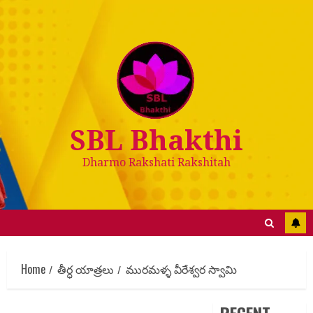
SBL Bhakthi
Dharmo Rakshati Rakshitah
Home
తీర్ధ యాత్రలు
మురమళ్ళ వీరేశ్వర స్వామి