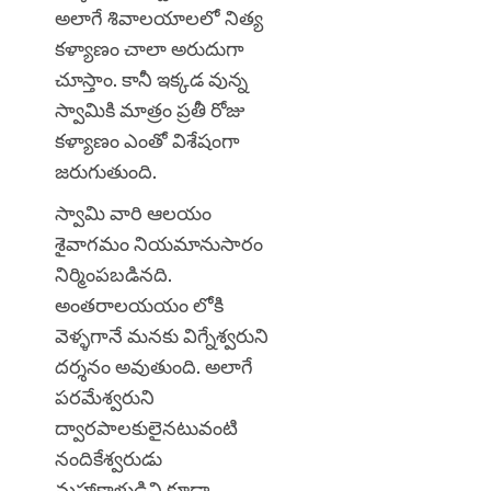
అలాగే శివాలయాలలో నిత్య
కళ్యాణం చాలా అరుదుగా
చూస్తాం. కానీ ఇక్కడ వున్న
స్వామికి మాత్రం ప్రతీ రోజు
కళ్యాణం ఎంతో విశేషంగా
జరుగుతుంది.
స్వామి వారి ఆలయం
శైవాగమం నియమానుసారం
నిర్మింపబడినది.
అంతరాలయయం లోకి
వెళ్ళగానే మనకు విగ్నేశ్వరుని
దర్శనం అవుతుంది. అలాగే
పరమేశ్వరుని
ద్వారపాలకులైనటువంటి
నందికేశ్వరుడు
మహాకాళుడిని కూడా