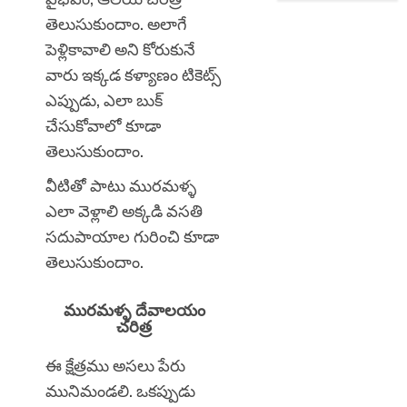
తెలుసుకుందాం. అలాగే
పెళ్లికావాలి అని కోరుకునే
వారు ఇక్కడ కళ్యాణం టికెట్స్
ఎప్పుడు, ఎలా బుక్
చేసుకోవాలో కూడా
తెలుసుకుందాం.
వీటితో పాటు మురమళ్ళ
ఎలా వెళ్లాలి అక్కడి వసతి
సదుపాయాల గురించి కూడా
తెలుసుకుందాం.
మురమళ్ళ దేవాలయం
చరిత్ర
ఈ క్షేత్రము అసలు పేరు
మునిమండలి. ఒకప్పుడు