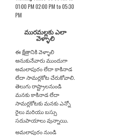
01:00 PM 02:00 PM to 05:30
PM
మురమల్లకు ఎలా
వెళ్ళాలి
ఈ క్షేత్రానికి వెళ్ళాలి
అనుకునేవారు ముందుగా
అమలాపురం లేదా కాకినాడ
లేదా సామర్లకోట చేరుకోవాలి.
తెలుగు రాష్ట్రాలనుండి
మనకు కాకినాడ లేదా
సామర్లకోటకు మనకు ఎన్నో
రైలు మరియు బస్సు
సదుపాయాలు వున్నాయి.
అమలాపురం నుండి