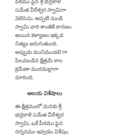
పీఠము పైన శ్రీ భద్రకాళి
సమేత వీరేశ్వర స్వామిగా
వెలిసెను. అప్పటి నుండి
స్వామి వారి శాంతికి కారణం
అయిన కళ్యాణం ఇక్కడ
నిత్యం జరుగుతుంది.
అప్పుడు మునిమండలి గా
పిలవబడిన క్షేత్రమే కాల
క్రమేణా మురమల్లాగా
మారింది.
ఆలయ విశేషాలు
ఈ క్షేత్రములో మనకు శ్రీ
భద్రకాళి సమేత వీరేశ్వర
స్వామి, ఒకే పీఠము పైన
దర్శనము ఇవ్వడం విశేషం.