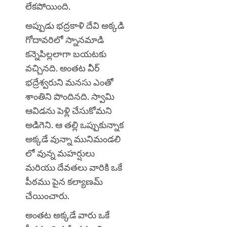
లేకపోయింది.
అప్పుడు భద్రకాళి దేవి అక్కడి
గోదావరిలో స్నానమాడి
కన్నెపిల్లలాగా బయటకు
వచ్చినది. అంతట వీర్
భద్రేశ్వరుని మనసు ఎంతో
శాంతిని పొందినది. స్వామి
ఆవిడను పెళ్లి చేసుకోమని
అడిగెని. ఆ తల్లి ఒప్పుకున్నాక
అక్కడే వున్నా మునిమండలి
లో వున్న మహర్షులు
మరియు దేవతలు వారికి ఒకే
పీఠము పైన కల్యాణమ్
చేయించారు.
అంతట అక్కడే వారు ఒకే