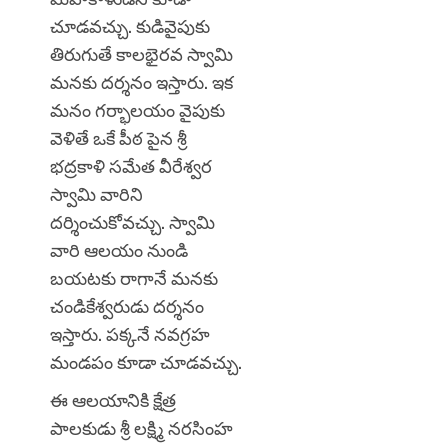
చూడవచ్చు. కుడివైపుకు
తిరుగుతే కాలభైరవ స్వామి
మనకు దర్శనం ఇస్తారు. ఇక
మనం గర్భాలయం వైపుకు
వెళితే ఒకే పీఠ పైన శ్రీ
భద్రకాళి సమేత వీరేశ్వర
స్వామి వారిని
దర్శించుకోవచ్చు. స్వామి
వారి ఆలయం నుండి
బయటకు రాగానే మనకు
చండికేశ్వరుడు దర్శనం
ఇస్తారు. పక్కనే నవగ్రహ
మండపం కూడా చూడవచ్చు.
ఈ ఆలయానికి క్షేత్ర
పాలకుడు శ్రీ లక్ష్మి నరసింహ