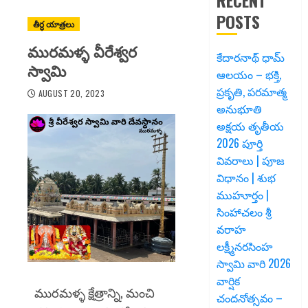
RECENT
POSTS
తీర్ధ యాత్రలు
మురమళ్ళ వీరేశ్వర
కేదారనాథ్ ధామ్
స్వామి
ఆలయం – భక్తి,
ప్రకృతి, పరమాత్మ
AUGUST 20, 2023
అనుభూతి
అక్షయ తృతీయ
2026 పూర్తి
వివరాలు | పూజ
విధానం | శుభ
ముహూర్తం |
సింహాచలం శ్రీ
వరాహ
లక్ష్మీనరసింహ
స్వామి వారి 2026
వార్షిక
మురమళ్ళ క్షేత్రాన్ని, మంచి
చందనోత్సవం –