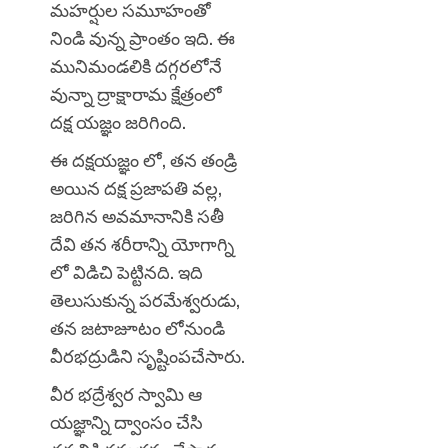
మహర్షుల సమూహంతో
నిండి వున్న ప్రాంతం ఇది. ఈ
మునిమండలికి దగ్గరలోనే
వున్నా ద్రాక్షారామ క్షేత్రంలో
దక్ష యజ్ఞం జరిగింది.
ఈ
దక్షయజ్ఞం లో, తన తండ్రి
అయిన దక్ష ప్రజాపతి వల్ల,
జరిగిన అవమానానికి సతీ
దేవి తన శరీరాన్ని యోగాగ్ని
లో విడిచి పెట్టినది. ఇది
తెలుసుకున్న పరమేశ్వరుడు,
తన జటాజూటం లోనుండి
వీరభద్రుడిని సృష్టింపచేసారు.
వీర భద్రేశ్వర స్వామి ఆ
యజ్ఞాన్ని ద్వాంసం చేసి