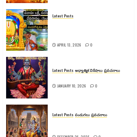
Latest Posts
సింహాచలం శ్రీ వరాహ లక్ష్మీనరసింహ
స్వామి వారి 2026 వార్షిక చందనోత్సవం –
పూర్తి వివరాలు
APRIL 13, 2026
0
Latest Posts
అధ్యాత్మిక విశేషాలు
ప్రవచనాలు
శ్యామలా దేవికి వెనుక ఉన్న రహస్యాలు
JANUARY 10, 2026
0
Latest Posts
పండుగలు
ప్రవచనాలు
గోదా దేవి కథ, కళ్యాణం మరియు
ఆధ్యాత్మిక రహస్యాలు
DECEMBER 26, 2025
0