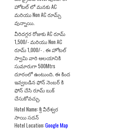
హోటల్ లో మనకు AC
మరియు Non AC రూమ్స్
వున్నాయి.
వీరిదగ్గర రోజుకు AC రూమ్
1,500/- మరియు Non AC
రూమ్ 1,000/- . ఈ హోటల్
స్వామి వారి ఆలయానికి
సుమారుగా 500Mtrs
దూరంలో ఉంటుంది. ఈ కింద
ఇవ్వబడిన ఫోన్ నెంబర్ కి
ఫోన్ చేసి రూమ్ బుక్
చేసుకోవచ్చు.
Hotel Name: శ్రీ వీరేశ్వర
సాయి సదన్
Hotel Location:
Google Map