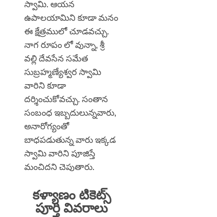
స్వామి. ఆయన
ఉపాలయామిని కూడా మనం
ఈ క్షేత్రములో చూడవచ్చు.
నాగ రూపం లో వున్నా, శ్రీ
వల్లి దేవసేన సమేత
సుబ్రహ్మణ్యేశ్వర స్వామి
వారిని కూడా
దర్శించుకోవచ్చు. సంతాన
సంబంధ ఇబ్బదులున్నవారు,
అనారోగ్యంతో
బాధపడుతున్న వారు ఇక్కడ
స్వామి వారిని పూజిస్తే
మంచిదని చెపుతారు.
కళ్యాణం టికెట్స్
పూర్తి వివరాలు