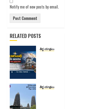
Notify me of new posts by email.
RELATED POSTS
తీర్ధ యాత్రలు
కేదారనాథ్
ధామ్
ఆలయం
– భక్తి,
ప్రకృతి,
పరమాత్మ
అనుభూతి
తీర్ధ యాత్రలు
కోనసీమ
అయోధ్య:
APRIL 22,
2026
గొల్లల
0