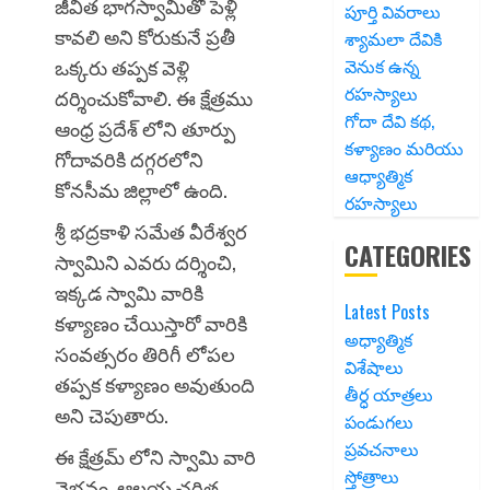
జీవిత భాగస్వామితో పెళ్లి
పూర్తి వివరాలు
కావలి అని కోరుకునే ప్రతీ
శ్యామలా దేవికి
వెనుక ఉన్న
ఒక్కరు తప్పక వెళ్లి
రహస్యాలు
దర్శించుకోవాలి. ఈ క్షేత్రము
గోదా దేవి కథ,
ఆంధ్ర ప్రదేశ్ లోని తూర్పు
కళ్యాణం మరియు
గోదావరికి దగ్గరలోని
ఆధ్యాత్మిక
కోనసీమ జిల్లాలో ఉంది.
రహస్యాలు
శ్రీ భద్రకాళి సమేత వీరేశ్వర
CATEGORIES
స్వామిని ఎవరు దర్శించి,
ఇక్కడ స్వామి వారికి
Latest Posts
కళ్యాణం చేయిస్తారో వారికి
అధ్యాత్మిక
సంవత్సరం తిరిగీ లోపల
విశేషాలు
తప్పక కళ్యాణం అవుతుంది
తీర్ధ యాత్రలు
అని చెపుతారు.
పండుగలు
ప్రవచనాలు
ఈ
క్షేత్రమ్ లోని స్వామి వారి
స్తోత్రాలు
వైభవం, ఆలయ చరిత్ర