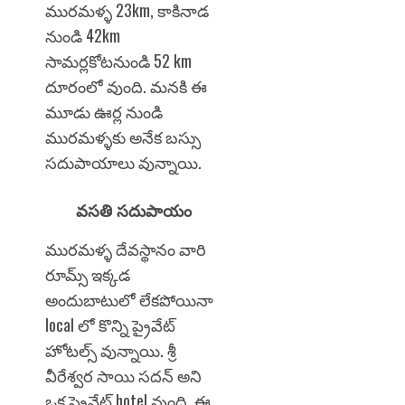
మురమళ్ళ 23km, కాకినాడ
నుండి 42km
సామర్లకోటనుండి 52 km
దూరంలో వుంది. మనకి ఈ
మూడు ఊర్ల నుండి
మురమళ్ళకు అనేక బస్సు
సదుపాయాలు వున్నాయి.
వసతి సదుపాయం
మురమళ్ళ దేవస్థానం వారి
రూమ్స్ ఇక్కడ
అందుబాటులో లేకపోయినా
local లో కొన్ని ప్రైవేట్
హోటల్స్ వున్నాయి. శ్రీ
వీరేశ్వర సాయి సదన్ అని
ఒక ప్రైవేట్ hotel వుంది. ఈ