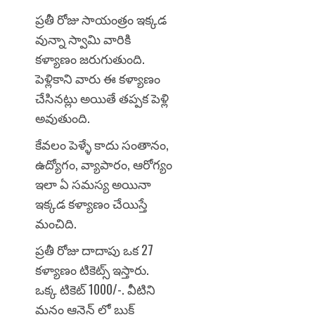
ప్రతీ రోజు సాయంత్రం ఇక్కడ
వున్నా స్వామి వారికి
కళ్యాణం జరుగుతుంది.
పెళ్లికాని వారు ఈ కళ్యాణం
చేసినట్లు అయితే తప్పక పెళ్లి
అవుతుంది.
కేవలం పెళ్ళే కాదు సంతానం,
ఉద్యోగం, వ్యాపారం, ఆరోగ్యం
ఇలా ఏ సమస్య అయినా
ఇక్కడ కళ్యాణం చేయిస్తే
మంచిది.
ప్రతీ రోజు దాదాపు ఒక 27
కళ్యాణం టికెట్స్ ఇస్తారు.
ఒక్క టికెట్ 1000/-. వీటిని
మనం ఆన్లైన్ లో బుక్