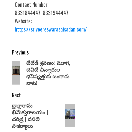
Contact Number:
8331844447, 8331944447
Website:
https://sriveereswarasaisadan.com/
Previous
టీటీడీ శ్రవణం: మూగ,
చెవిటి చిన్నారుల
భవిష్యత్తుకు బంగారు
బాట!
Next
ద్రాక్షారామ
భీమేశ్వరాలయం |
చరిత్ర | వసతి
సౌకర్యాలు