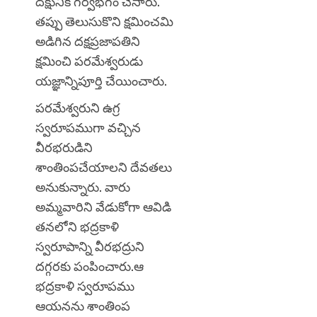
దక్షునికి గర్వభగం చేసారు.
తప్పు తెలుసుకొని క్షమించమి
అడిగిన దక్షప్రజాపతిని
క్షమించి పరమేశ్వరుడు
యజ్ఞాన్నిపూర్తి చేయించారు.
పరమేశ్వరుని ఉగ్ర
స్వరూపముగా వచ్చిన
వీరభరుడిని
శాంతింపచేయాలని దేవతలు
అనుకున్నారు. వారు
అమ్మవారిని వేడుకోగా ఆవిడి
తనలోని భద్రకాళి
స్వరూపాన్ని వీరభద్రుని
దగ్గరకు పంపించారు.ఆ
భద్రకాళి స్వరూపము
ఆయనను శాంతింప