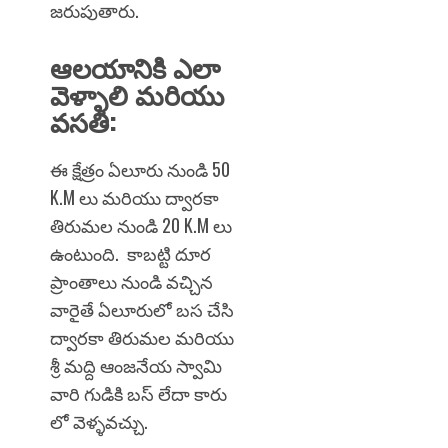
జరుపుతారు.
ఆలయానికి ఎలా
వెళ్ళాలి మరియు
వసతి:
ఈ క్షేత్రం ఏలూరు నుండి 50
K.M లు మరియు ద్వారకా
తిరుమల నుండి 20 K.M లు
ఉంటుంది. కాబట్టి దూర
ప్రాంతాలు నుండి వచ్చిన
వారైతే ఏలూరులో బస చేసి
ద్వారకా తిరుమల మరియు
శ్రీ మద్ది ఆంజనేయ స్వామి
వారి గుడికి బస్ లేదా కారు
లో వెళ్ళవచ్చు.