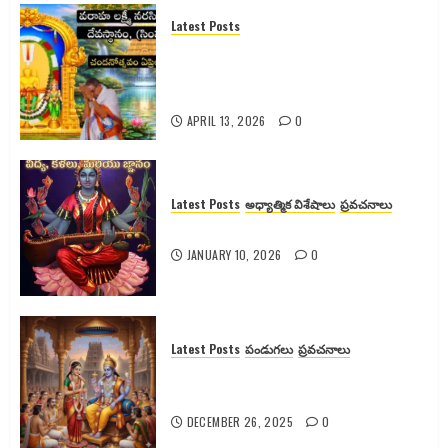
Latest Posts
సింహాచలం శ్రీ వరాహ లక్ష్మీనరసింహ
స్వామి వారి 2026 వార్షిక చందనోత్సవం –
పూర్తి వివరాలు
APRIL 13, 2026
0
Latest Posts
అధ్యాత్మిక విశేషాలు
ప్రవచనాలు
శ్యామలా దేవికి వెనుక ఉన్న రహస్యాలు
JANUARY 10, 2026
0
Latest Posts
పండుగలు
ప్రవచనాలు
గోదా దేవి కథ, కళ్యాణం మరియు
ఆధ్యాత్మిక రహస్యాలు
DECEMBER 26, 2025
0