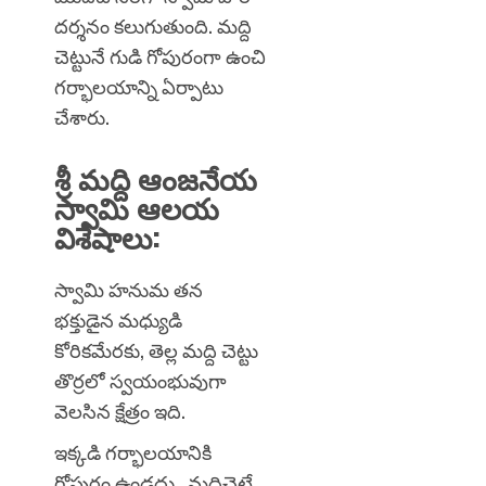
దర్శనం కలుగుతుంది. మద్ది
చెట్టునే గుడి గోపురంగా ఉంచి
గర్భాలయాన్ని ఏర్పాటు
చేశారు.
శ్రీ మద్ది ఆంజనేయ
స్వామి ఆలయ
విశేషాలు:
స్వామి హనుమ తన
భక్తుడైన
మధ్యుడి
కోరికమేరకు,
తెల్ల మద్ది చెట్టు
తొర్రలో స్వయంభువుగా
వెలసిన క్షేత్రం ఇది.
ఇక్కడి గర్భాలయానికి
గోపురం ఉండదు. మద్దిచెట్టే