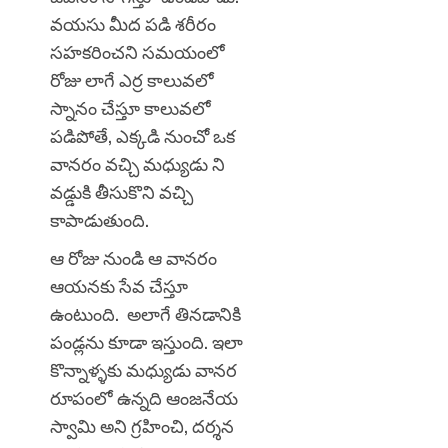
వయసు మీద పడి శరీరం
సహకరించని సమయంలో
రోజు లాగే ఎర్ర కాలువలో
స్నానం చేస్తూ కాలువలో
పడిపోతే, ఎక్కడి నుంచో ఒక
వానరం వచ్చి మధ్యుడు ని
వడ్డుకి తీసుకొని వచ్చి
కాపాడుతుంది.
ఆ రోజు నుండి ఆ వానరం
ఆయనకు సేవ చేస్తూ
ఉంటుంది. అలాగే తినడానికి
పండ్లను కూడా ఇస్తుంది. ఇలా
కొన్నాళ్ళకు మధ్యుడు వానర
రూపంలో ఉన్నది ఆంజనేయ
స్వామి అని గ్రహించి, దర్శన