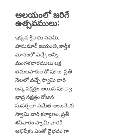
ఆలయంలో జరిగే
ఉత్సవములు:
ఇక్కడ శ్రీరామ నవమి,
హనుమాన్ జయంతి, కార్తీక
మాసంలో వచ్చే అన్ని
మంగళవారములు లక్ష
తమలపాకులతో పూజ, ప్రతీ
నెలలో వచ్చే స్వామి వారి
జన్మ నక్షత్రం అయిన పూర్వా
భాద్ర నక్షత్రం రోజున
సువర్చలా సమేత ఆంజనేయ
స్వామి వారి కళ్యాణం, ప్రతీ
శనివారం స్వామి వారికి
అభిషేకం ఎంతో వైభవం గా