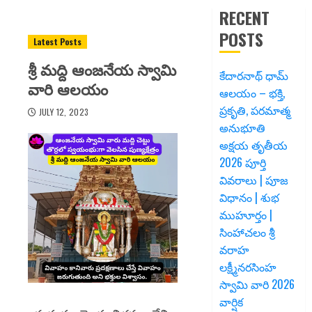
RECENT
POSTS
Latest Posts
శ్రీ మద్ది ఆంజనేయ స్వామి
కేదారనాథ్ ధామ్
వారి ఆలయం
ఆలయం – భక్తి,
ప్రకృతి, పరమాత్మ
JULY 12, 2023
అనుభూతి
అక్షయ తృతీయ
2026 పూర్తి
వివరాలు | పూజ
విధానం | శుభ
ముహూర్తం |
సింహాచలం శ్రీ
వరాహ
లక్ష్మీనరసింహ
స్వామి వారి 2026
వార్షిక