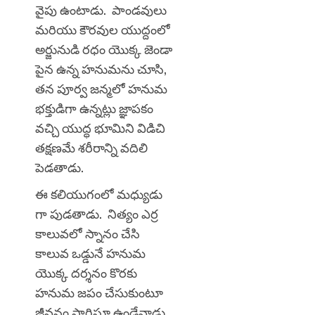
వైపు ఉంటాడు. పాండవులు
మరియు కౌరవుల యుద్దంలో
అర్జునుడి రధం యొక్క జెండా
పైన ఉన్న హనుమను చూసి,
తన పూర్వ జన్మలో హనుమ
భక్తుడిగా ఉన్నట్లు జ్ఞాపకం
వచ్చి యుద్ధ భూమిని విడిచి
తక్షణమే శరీరాన్ని వదిలి
పెడతాడు.
ఈ కలియుగంలో మధ్యుడు
గా పుడతాడు. నిత్యం ఎర్ర
కాలువలో స్నానం చేసి
కాలువ ఒడ్డునే హనుమ
యొక్క దర్శనం కొరకు
హనుమ జపం చేసుకుంటూ
జీవనం సాగిస్తూ ఉండేవాడు.