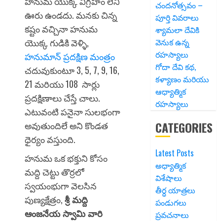
హనుమ యొక్క విగ్రహం లేని
చందనోత్సవం –
ఊరు ఉండదు. మనకు చిన్న
పూర్తి వివరాలు
కష్టం వచ్చినా హనుమ
శ్యామలా దేవికి
వెనుక ఉన్న
యొక్క గుడికి వెళ్ళి,
రహస్యాలు
హనుమాన్ ప్రదక్షిణ మంత్రం
గోదా దేవి కథ,
చదువుకుంటూ 3, 5, 7, 9, 16,
కళ్యాణం మరియు
21 మరియు 108 సార్లు
ఆధ్యాత్మిక
ప్రదక్షిణాలు చేస్తే చాలు.
రహస్యాలు
ఎటువంటి పనైనా సులభంగా
CATEGORIES
అవుతుందిలే అని కొండత
ధైర్యం వస్తుంది.
Latest Posts
హనుమ ఒక భక్తుని కోసం
అధ్యాత్మిక
మద్ది చెట్టు తొర్రలో
విశేషాలు
స్వయంభుగా వెలసిన
తీర్ధ యాత్రలు
పుణ్యక్షేత్రం,
శ్రీ మద్ది
పండుగలు
ఆంజనేయ స్వామి వారి
ప్రవచనాలు