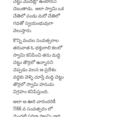
చెట్టు మొదట్లో ఉంటానని
చెబుతాడు. అలా స్వామి ఒక
చేతిలో పండు మరో చేతిలో
గధతో స్వయంభువుగా
వెలుస్తారు.
కొన్ని వందల సంవత్సరాల
తరువాత ఓ భక్తురాలి కలలో
స్వామి కనిపించి తను మద్ది
చెట్టు తొర్రలో ఉన్నానని
చెప్పడం వలన ఆ ప్రదేశం
వద్దకు వెళ్ళి చూస్తే మద్ది చెట్టు
తొర్రలో స్వామి హనుమ
విగ్రహం కనిపిస్తుంది.
అలా ఆ ఊరి వారందరికీ
1166 వ సంవత్సరం లో
మొదటి సరిగా స్వామి వారి