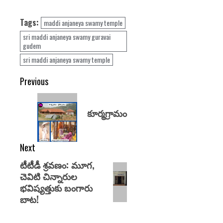
Tags:
maddi anjaneya swamy temple
sri maddi anjaneya swamy guravai
gudem
sri maddi anjaneya swamy temple
Previous
కూర్మగ్రామం
Next
టీటీడీ శ్రవణం: మూగ,
చెవిటి చిన్నారుల
భవిష్యత్తుకు బంగారు
బాట!