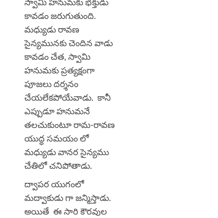
స్వామి హనుమకు భక్తుడు
కావడం జరుగుతుంది.
మధ్యుడు రావణ
సైన్యమునకు చెందిన వాడు
కావడం చేత, స్వామి
హనుమకు ప్రత్యక్షంగా
పూజలు దర్శనం
చేయలేకపోయేవాడు. కానీ
ఎప్పుడూ హనుమనే
తలచుకుంటూ రామ-రావణ
యుద్ధ సమయం లో
మధ్యుడు వానర సైన్యము
చేతిలో చనిపోతాడు.
ద్వాపర యుగంలో
మద్వాకుడు గా జన్మిస్తాడు.
అయితే ఈ సారి కౌరవుల