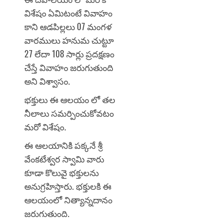
విశేషం ఏమిటంటే వివాహం
కాని ఆడపిల్లలు 07 మంగళ
వారములు హనుమ చుట్టూ
27 లేదా 108 సార్లు ప్రదక్షణం
చేస్తే వివాహం జరుగుతుంది
అని విశ్వాసం.
భక్తులు ఈ ఆలయం లో తల
నీలాలు సమర్పించుకోవటం
మరో విశేషం.
ఈ ఆలయానికి పక్కనే శ్రీ
వేంకటేశ్వర స్వామి వారు
కూడా కొలువై భక్తులను
అనుగ్రహిస్తారు.
భక్తులకి ఈ
ఆలయంలో
నిత్యాన్నదానం
జరుగుతుంది.