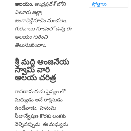
ఆలయం
.
ఆంధ్రప్రదేశ్ లోని
స్తోత్రాలు
ఏలూరు జిల్లా,
జంగారెడ్డిగూడెం మండలం,
గురవాయి గూడెంలో ఉన్న ఈ
ఆలయం గురించి
తెలుసుకుందాం.
శ్రీ మద్ది ఆంజనేయ
స్వామి వారి
ఆలయ చరిత్ర
రావణాసురుడు సైన్యం లో
మధ్యుడు అనే రాక్షసుడు
ఉండేవాడు. హనుమ
సీతాన్వేషణ కొరకు లంకకు
వెళ్ళినప్పుడు, ఈ మధ్యుడు