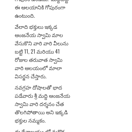
ఈ ఆలయానికి గోపురంగా
ఉంటుంది.
వేలాది భక్తులు ఇక్కడ
ఆంజనేయ స్వామి మాల
వేసుకొని వారి వారి వీలును
బట్టి 11, 21 మరియు 41
రోజుల తరువాత స్వామి
వారి ఆలయంలో మాలా
విసర్జన చేస్తారు.
నవగ్రహ దోషాలతో భాద
పడేవారు శ్రీ మద్ది ఆంజనేయ
స్వామి వారి దర్శనం చేత
తొలగిపోతాయి అని ఇక్కడి
భక్తుల నమ్మకం.
ఈ దేవాలయం లో మరొక