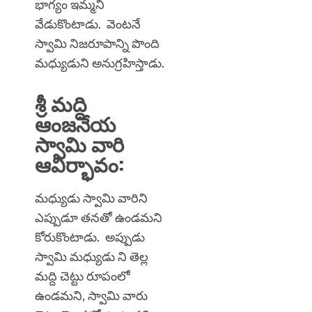
భాగ్యం ఇమ్మని
వేడుకొంటాడు. వెంటనే
స్వామి నిజరూపాన్ని పొంది
మధ్యుడుని అనుగ్రహిస్తాడు.
శ్రీ మద్ది
ఆంజనేయ
స్వామి వారి
ఆవిర్భావం:
మధ్యుడు స్వామి వారిని
ఎప్పుడూ తనతో ఉండమని
కోరుకొంటాడు. అప్పుడు
స్వామి మధ్యుడు ని తెల్ల
మద్ది చెట్టు రూపంలో
ఉండమని, స్వామి వారు