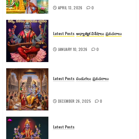
APRIL 13, 2026
0
Latest Posts
అధ్యాత్మిక విశేషాలు
ప్రవచనాలు
శ్యామలా దేవికి వెనుక ఉన్న రహస్యాలు
JANUARY 10, 2026
0
Latest Posts
పండుగలు
ప్రవచనాలు
గోదా దేవి కథ, కళ్యాణం మరియు
ఆధ్యాత్మిక రహస్యాలు
DECEMBER 26, 2025
0
Latest Posts
రాజశ్యామల నవరాత్రులు: పూజా విధానం,