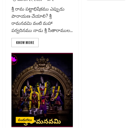
శ్రీ రామ పట్టాభిషేకము ఎప్పుడు
పారాయణ చేయాలి? శ్రీ
రామనవమి వంటి మహా
పర్వదినము నాడు శ్రీ సీతారాముల...
KNOW MORE
పండుగలు