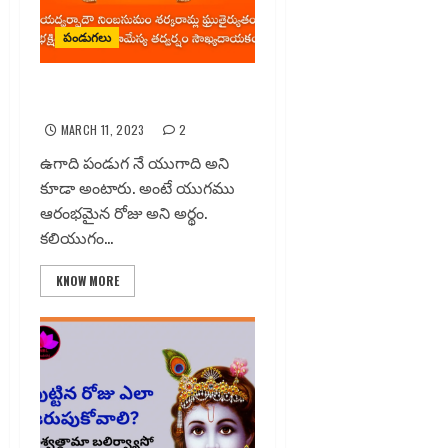
పండుగలు
ఉగాది పండుగ
MARCH 11, 2023
2
ఉగాది పండుగ నే యుగాది అని
కూడా అంటారు. అంటే యుగము
ఆరంభమైన రోజు అని అర్థం.
కలియుగం...
KNOW MORE