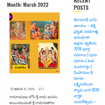
RECENT
Month:
March 2023
POSTS
కేదారనాథ్ ధామ్
ఆలయం – భక్తి,
ప్రకృతి, పరమాత్మ
అనుభూతి
అక్షయ తృతీయ
2026 పూర్తి
వివరాలు | పూజ
విధానం | శుభ
ముహూర్తం |
పండుగలు
సింహాచలం శ్రీ
వరాహ
శ్రీ రామ జననం
లక్ష్మీనరసింహ
MARCH 21, 2023
1
స్వామి వారి 2026
వార్షిక
రామాయణం లోని శ్రీ రామ జననం
చందనోత్సవం –
అయినటువంటి శ్రీ రామావతారం