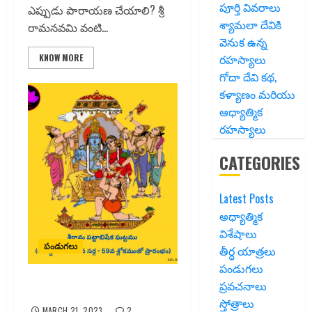
పూర్తి వివరాలు
ఎప్పుడు పారాయణ చేయాలి? శ్రీ
శ్యామలా దేవికి
రామనవమి వంటి...
వెనుక ఉన్న
రహస్యాలు
KNOW MORE
గోదా దేవి కథ,
కళ్యాణం మరియు
ఆధ్యాత్మిక
రహస్యాలు
CATEGORIES
Latest Posts
అధ్యాత్మిక
విశేషాలు
పండుగలు
తీర్ధ యాత్రలు
పండుగలు
ప్రవచనాలు
శ్రీరామ పట్టాభిషేకము
స్తోత్రాలు
MARCH 21, 2023
2