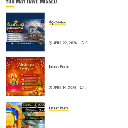
YOU MAY HAVE MISSED
తీర్ధ యాత్రలు
కేదారనాథ్ ధామ్ ఆలయం – భక్తి, ప్రకృతి,
పరమాత్మ అనుభూతి
APRIL 22, 2026
0
Latest Posts
అక్షయ తృతీయ 2026 పూర్తి వివరాలు |
పూజ విధానం | శుభ ముహూర్తం |
APRIL 14, 2026
0
Latest Posts
సింహాచలం శ్రీ వరాహ లక్ష్మీనరసింహ
స్వామి వారి 2026 వార్షిక చందనోత్సవం –
పూర్తి వివరాలు