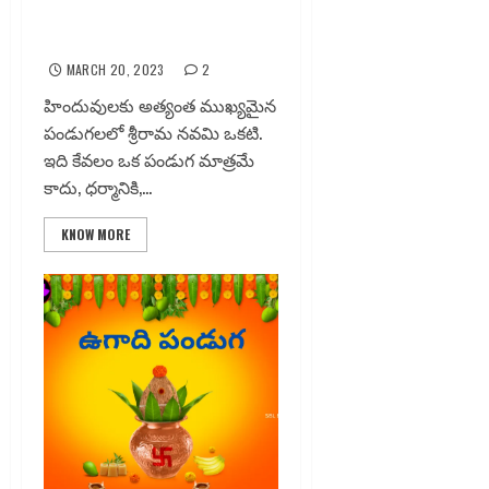
శ్రీ రామనవమి
MARCH 20, 2023
2
హిందువులకు అత్యంత ముఖ్యమైన
పండుగలలో శ్రీరామ నవమి ఒకటి.
ఇది కేవలం ఒక పండుగ మాత్రమే
కాదు, ధర్మానికి,...
KNOW MORE