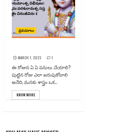
ప్రవచనాలు
పుట్టిన రోజు ఎలా జరుపుకోవాలి?
MARCH 1, 2023
1
ఈ రోజున ఏ ఏ పనులు చేయాలి?
పుట్టిన రోజు ఎలా జరుపుకోవాలి
అనేది, మనకు శాస్త్రం ఒక...
KNOW MORE