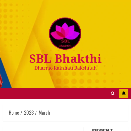
Skip
to
content
SBL Bhakthi
Dharmo Rakshati Rakshitah
Home
2023
March