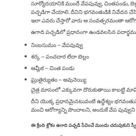
సూర్యోదయానికి ముందే వేపపువ్వు, చింతపండు, బెల్
పచ్చడిగా చేయాలి. దీనిని భగవంతుడికి నివేదన చేసి
ఇలా ఎవరు చేస్తారో వారు ఆ సంవత్సరమంతా ఆరోగ్
ఉగాది పచ్చడిలో ప్రధానంగా ఉండవలసిన పదార్థ
నింబసుమం – వేపపువ్వు
శర్క – పంచదార లేదా బెల్లం
ఆమ్లీక – చింత పండు
ఘ్రుతైర్యుతం – అవునెయ్యి
చైత్ర మాసంలో ఎక్కువగా దొరుకుతాయి కాబట్టి మా
దీని యొక్క ప్రధానమైనటువంటి ఉద్ధేశ్యం భగవం
మంచి ఆరోగ్యాన్ని పొందాలని, అందుకే వేప పువ్వుని ప
ఈ క్రింది శ్లోకం ఉగాది పచ్చడి సేవించే ముందు చదువుకుని స