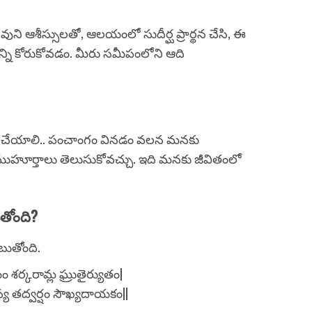
ుని ఆశీస్సులతో, ఆలయంలో సుదీర్ఘ ప్రార్థన చేసి, ఈ
్ని కోరుకోవడం. మీరు సమీపంలోని ఆది
డా చేయాలి.. పంచాంగం వినడం వలన మనకు
ముహూర్తాలు తెలుసుకోవచ్చు. ఇది మనకు జీవితంలో
ుతోంది?
బుతోంది.
 శర్కరామ్ల ఘ్రుతైర్యుతం|
్య తద్వర్షం సౌఖ్యదాయకం||