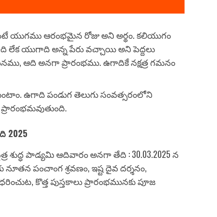
ంటే యుగము ఆరంభమైన రోజు అని అర్థం. కలియుగం
లేక యుగాది అన్న పేరు వచ్చాయి అని పెద్దలు
నము, ఆది అనగా ప్రారంభము. ఉగాదికే నక్షత్ర గమనం
ుకుంటాం. ఉగాది పండుగ తెలుగు సంవత్సరంలోని
 ప్రారంభమవుతుంది.
ది 2025
 చైత్ర శుద్ధ పాడ్యమి ఆదివారం అనగా తేది : 30.03.2025 న
కు నూతన పంచాంగ శ్రవణం, ఇష్ట దైవ దర్శనం,
ధరించుట, కొత్త పుస్తకాలు ప్రారంభమునకు పూజ