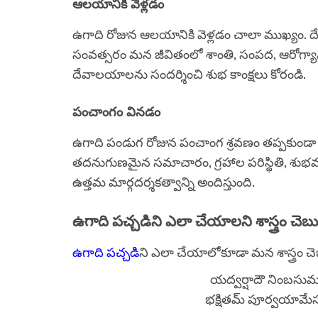
ఆలయానికి వెళ్లడం
ఉగాది రోజున ఆలయానికి వెళ్లడం చాలా ముఖ్యం. దేవ
సంవత్సరం మన జీవితంలో శాంతి, సంపద, ఆరోగ్యాన
దేవాలయాలను సందర్శించి శుభ కాంక్షలు కోరండి.
పంచాంగం వినడం
ఉగాది పండుగ రోజున పంచాంగ శ్రవణం తప్పకుం
తదనుగుణమైన సమాచారం, గ్రహాల పరిస్థితి, శుభ
ఉత్తమ మార్గదర్శకత్వాన్ని అందిస్తుంది.
ఉగాది పచ్చడిని ఎలా చేయాలని శాస్త్రం చెబ
ఉగాది పచ్చడి
ని ఎలా చేయాలోకూడా మన శాస్త్రం చె
యద్వర్షాదౌ నింబసుమం
భక్షితమ్ పూర్వయామేస