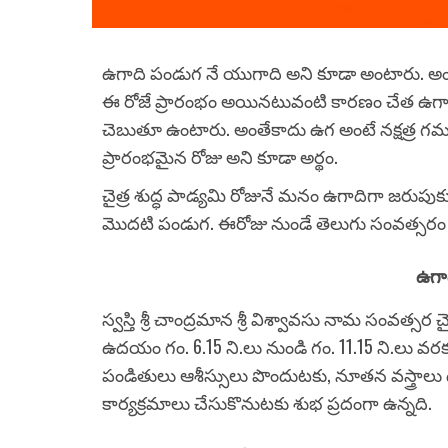
ఉగాది పండుగ నే యుగాది అని కూడా అంటారు. అ
ఈ రోజే ప్రారంభం అయినటువంటి కారణం చేత ఉగాది 
చెబుతూ ఉంటారు. అంతేకాదు ఉగ అంటే నక్షత్ర గమ
ప్రారంభమైన రోజు అని కూడా అర్థం.
చైత్ర శుద్ధ పాడ్యమి రోజునే మనం ఉగాదిగా జరుప
మొదటి పండుగ. ఈరోజు నుండే తెలుగు సంవత్సరం
ఉగా
స్వస్తి శ్రీ చాంద్రమాన శ్రీ విశ్వావసు నామ సంవత్సర
ఉదయం గం. 6.15 ని.లు నుండి గం. 11.15 ని.లు వర
పండితులు ఆశీస్సులు పొందుటకు, నూతన వస్త్రాలు 
కార్యక్రమాలు చేసుకొనుటకు శుభ ప్రదంగా ఉన్నది.