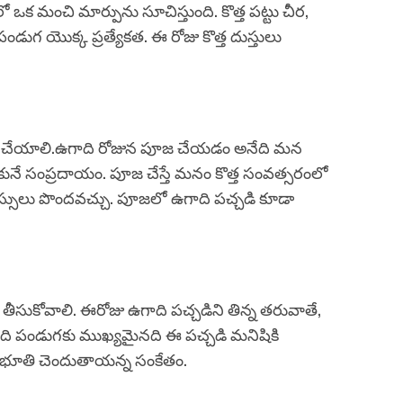
ఒక మంచి మార్పును సూచిస్తుంది. కొత్త పట్టు చీర,
పండుగ యొక్క ప్రత్యేకత. ఈ రోజు కొత్త దుస్తులు
జ చేయాలి.ఉగాది రోజున పూజ చేయడం అనేది మన
ునే సంప్రదాయం. పూజ చేస్తే మనం కొత్త సంవత్సరంలో
స్సులు పొందవచ్చు. పూజలో ఉగాది పచ్చడి కూడా
 తీసుకోవాలి. ఈరోజు ఉగాది పచ్చడిని తిన్న తరువాతే,
గాది పండుగకు ముఖ్యమైనది ఈ పచ్చడి మనిషికి
అనుభూతి చెందుతాయన్న సంకేతం.