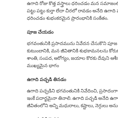
ఉగాది రోజు కొత్త వస్త్రాలు ధరించడం మన సమాజంలో 
పట్టు పట్టు కుర్తా లేదా చీరలో రావడం అనేది ఉగాది 
ధరించడం శుభంకరమైన ప్రారంభానికి సంకేతం.
పూజ చేయడం
భగవంతునికి ప్రసాదమును నివేదన చేసుకొని పూ
కుటుంబానికి, మన జీవితానికి శుభకామనలను కోరుక
శాంతి, సంపద, ఆరోగ్యం, జయాల కొరకు దేవుని ఆశీ
ముఖ్యమైన భాగం
ఉగాది పచ్చడి తినడం
ఉగాది పచ్చడిని భగవంతునికి నివేదించి, ప్రసాదంగా
ఇంకే పదార్థమైనా తినాలి. ఉగాది పచ్చడి అనేది ఉ
జీవితంలోని అన్ని మధురాలు, కష్టాలు, నెగ్గులు 