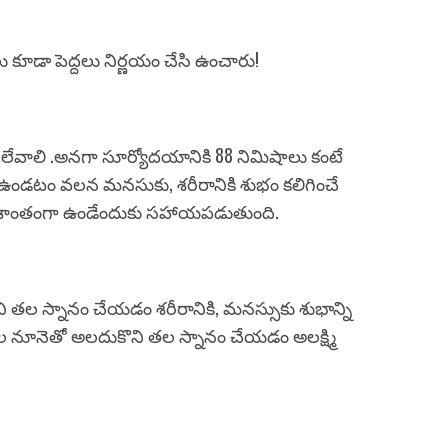
ు కూడా పెద్దలు నిర్ణయం చేసి ఉంచారు!
 లేవాలి .అనగా సూర్యోదయానికి 88 నిమిషాలు కంటే
ఉండటం వలన మనసుకు, శరీరానికి శుభం కలిగించే
శాంతంగా ఉండేందుకు సహాయపడుతుంది.
ి తల స్నానం చేయడం శరీరానికి, మనస్సుకు శుభాన్ని
వుల నూనెతో అలదుకొని తల స్నానం చేయడం అలక్ష్మి