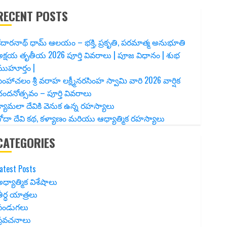
RECENT POSTS
ేదారనాథ్ ధామ్ ఆలయం – భక్తి, ప్రకృతి, పరమాత్మ అనుభూతి
క్షయ తృతీయ 2026 పూర్తి వివరాలు | పూజ విధానం | శుభ
ముహూర్తం |
ింహాచలం శ్రీ వరాహ లక్ష్మీనరసింహ స్వామి వారి 2026 వార్షిక
ందనోత్సవం – పూర్తి వివరాలు
్యామలా దేవికి వెనుక ఉన్న రహస్యాలు
ోదా దేవి కథ, కళ్యాణం మరియు ఆధ్యాత్మిక రహస్యాలు
CATEGORIES
atest Posts
ధ్యాత్మిక విశేషాలు
ీర్ధ యాత్రలు
పండుగలు
ప్రవచనాలు