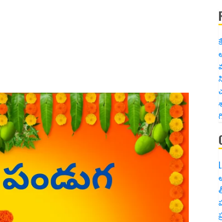
క
అ
స
చ
శ
గ
L
అ
త