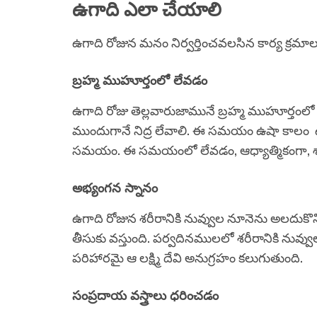
ఉగాది ఎలా చేయాలి​
ఉగాది రోజున మనం నిర్వర్తించవలసిన కార్య క్రమాల
బ్రహ్మ ముహూర్తంలో లేవడం
ఉగాది రోజు తెల్లవారుజామునే బ్రహ్మ ముహూర్తంలో
ముందుగానే నిద్ర లేవాలి. ఈ సమయం ఉషా కాలం 
సమయం. ఈ సమయంలో లేవడం, ఆధ్యాత్మికంగా, 
అభ్యంగన స్నానం
ఉగాది రోజున శరీరానికి నువ్వుల నూనెను అలదుకొన
తీసుకు వస్తుంది. పర్వదినములలో శరీరానికి నువ్
పరిహారమై ఆ లక్ష్మి దేవి అనుగ్రహం కలుగుతుంది.
సంప్రదాయ వస్త్రాలు ధరించడం