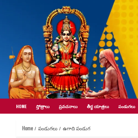
HOME
స్తోత్రాలు
ప్రవచనాలు
తీర్ధ యాత్రలు
పండుగలు
Home
పండుగలు
ఉగాది పండుగ