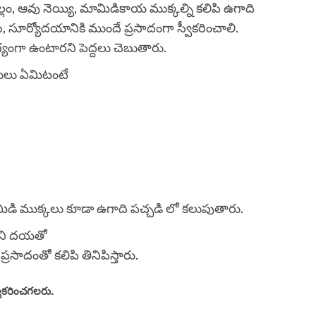
లం, ఆవు నెయ్యి, మామిడికాయ ముక్కల్ని కలిపి ఉగాది
, సూర్యోదయానికి ముందే ప్రసాదంగా స్వీకరించాలి.
యంగా ఉంటారని పెద్దలు చెబుతారు.
ములు ఏమిటంటే
మిడి ముక్కలు కూడా ఉగాది పచ్చడి లో కలుపుతారు.
తుని దయతో
్రసాదంతో కలిపి తినిపిస్తారు.
్వీకరించగలరు.