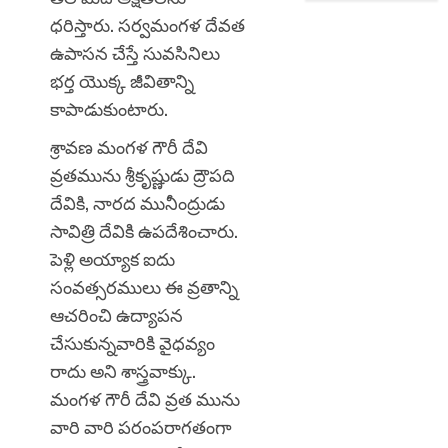
ధరిస్తారు. సర్వమంగళ దేవత
ఉపాసన చేస్తే సువసినిలు
భర్త యొక్క జీవితాన్ని
కాపాడుకుంటారు.
శ్రావణ మంగళ గౌరీ దేవి
వ్రతమును శ్రీకృష్ణుడు ద్రౌపది
దేవికి, నారద మునీంద్రుడు
సావిత్రి దేవికి ఉపదేశించారు.
పెళ్లి అయ్యాక ఐదు
సంవత్సరములు ఈ వ్రతాన్ని
ఆచరించి ఉద్యాపన
చేసుకున్నవారికి వైధవ్యం
రాదు అని శాస్త్రవాక్కు.
మంగళ గౌరీ దేవి వ్రత మును
వారి వారి పరంపరాగతంగా