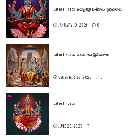
Latest Posts
అధ్యాత్మిక విశేషాలు
ప్రవచనాలు
శ్యామలా దేవికి వెనుక ఉన్న రహస్యాలు
JANUARY 10, 2026
0
Latest Posts
పండుగలు
ప్రవచనాలు
గోదా దేవి కథ, కళ్యాణం మరియు
ఆధ్యాత్మిక రహస్యాలు
DECEMBER 26, 2025
0
Latest Posts
రాజశ్యామల నవరాత్రులు: పూజా విధానం,
మంత్రాలు & ప్రయోజనాలు
JUNE 29, 2025
1