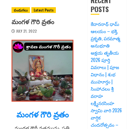
RECENT
POSTS
పండుగలు
Latest Posts
మంగళ గౌరి వ్రతం
కేదారనాథ్ ధామ్
ఆలయం – భక్తి,
JULY 21, 2022
ప్రకృతి, పరమాత్మ
అనుభూతి
అక్షయ తృతీయ
2026 పూర్తి
వివరాలు | పూజ
విధానం | శుభ
ముహూర్తం |
సింహాచలం శ్రీ
వరాహ
లక్ష్మీనరసింహ
స్వామి వారి 2026
మంగళ గౌరి వ్రతం
వార్షిక
చందనోత్సవం –
మంగళ గౌరీ వ్రతమును, ప్రతి