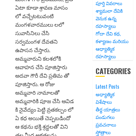
పూర్తి వివరాలు
ఏటా కూడా శ్రావణ మాసం
శ్యామలా దేవికి
లో వచ్చేటటువంటి
వెనుక ఉన్న
మంగళవారములు లలో
రహస్యాలు
సువాసినిలు చేసి
గోదా దేవి కథ,
కళ్యాణం మరియు
సర్వమంగళ దేవతని
ఆధ్యాత్మిక
ఉపాసన చేస్తారు.
రహస్యాలు
అమ్మవారుని కలశలోకి
ఆవాహన చేసి పూజిస్తారు
CATEGORIES
అదవా గౌరీ దేవి ప్రతిమ తో
పూజిస్తారు. ఆ రోజు
Latest Posts
అమ్మవారి నామాలతో
అధ్యాత్మిక
అమ్మవారికి పూజ చేసి ఆవిడ
విశేషాలు
కి నైవేద్యం పెట్టి వ్రతకల్పం లో
తీర్ధ యాత్రలు
పండుగలు
ఏ కధ అయితే చెప్పబడిందో
ప్రవచనాలు
ఆ కథను భక్తి శ్రద్దలతో విని
స్తోత్రాలు
తల మీద అక్షతలను