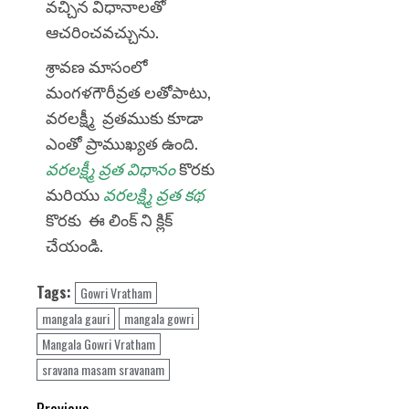
వచ్చిన విధానాలతో
ఆచరించవచ్చును.
శ్రావణ మాసంలో
మంగళగౌరీవ్రత లతోపాటు,
వరలక్ష్మీ వ్రతముకు కూడా
ఎంతో ప్రాముఖ్యత ఉంది.
వరలక్ష్మీ వ్రత విధానం
కొరకు
మరియు
వరలక్ష్మి వ్రత కథ
కొరకు ఈ లింక్ ని క్లిక్
చేయండి.
Tags:
Gowri Vratham
mangala gauri
mangala gowri
Mangala Gowri Vratham
sravana masam sravanam