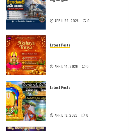
0
కేదారనాథ్ ధామ్ ఆలయం – భక్తి, ప్రకృతి,
పరమాత్మ అనుభూతి
APRIL 22, 2026
0
Latest Posts
అక్షయ తృతీయ 2026 పూర్తి వివరాలు |
పూజ విధానం | శుభ ముహూర్తం |
APRIL 14, 2026
0
Latest Posts
సింహాచలం శ్రీ వరాహ లక్ష్మీనరసింహ
స్వామి వారి 2026 వార్షిక చందనోత్సవం –
పూర్తి వివరాలు
APRIL 13, 2026
0