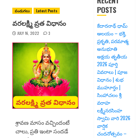
RECENT
POSTS
పండుగలు
Latest Posts
వరలక్ష్మి వ్రత విధానం
కేదారనాథ్ ధామ్
ఆలయం – భక్తి,
JULY 16, 2022
3
ప్రకృతి, పరమాత్మ
అనుభూతి
అక్షయ తృతీయ
2026 పూర్తి
వివరాలు | పూజ
విధానం | శుభ
ముహూర్తం |
సింహాచలం శ్రీ
వరాహ
లక్ష్మీనరసింహ
స్వామి వారి 2026
శ్రావణ మాసం వచ్చిందంటే
వార్షిక
చాలు, ప్రతి ఇంటా సందడే
చందనోత్సవం –