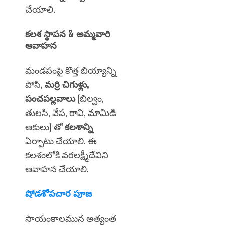
చేయాలి.
కలశ స్థాపన & అమ్మవారి
ఆవాహన
మండపంపై కొత్త బియ్యాన్ని
పోసి,
మర్రి చిగుళ్లు,
పంచపల్లవాలు
(బిల్వం,
తులసి, వేప, రావి, మామిడి
ఆకులు) తో
కలశాన్ని
ఏర్పాటు చేయాలి. ఈ
కలశంలోకి వరలక్ష్మీదేవిని
ఆవాహన చేయాలి.
షోడశోపచార పూజ
సాయంకాలమున అత్యంత