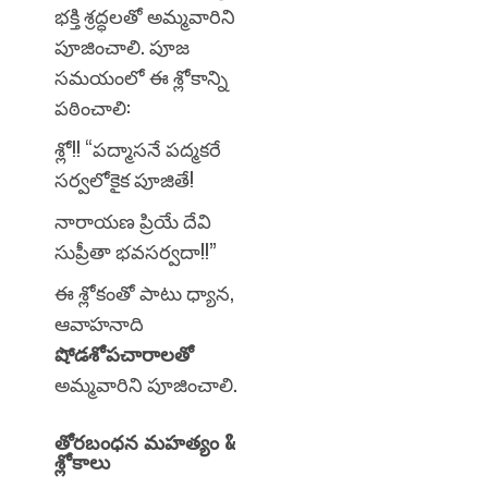
భక్తి శ్రద్ధలతో అమ్మవారిని
పూజించాలి. పూజ
సమయంలో ఈ శ్లోకాన్ని
పఠించాలి:
శ్లో!! “పద్మాసనే పద్మకరే
సర్వలోకైక పూజితే!
నారాయణ ప్రియే దేవి
సుప్రీతా భవసర్వదా!!”
ఈ శ్లోకంతో పాటు ధ్యాన,
ఆవాహనాది
షోడశోపచారాలతో
అమ్మవారిని పూజించాలి.
తోరబంధన మహత్యం &
శ్లోకాలు