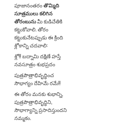
పూజానంతరం
తొమ్మిది
సూత్రములు కలిగిన
తోరంబును
మీ కుడిచేతికి
కట్టుకోవాలి. తోరం
కట్టుకునేటప్పుడు ఈ క్రింది
శ్లోకాన్ని చదవాలి:
శ్లో!! బద్నామి దక్షిణే హస్తే
నవసూత్రం శుభప్రదం
పుత్రపౌత్రాభివృద్ధించ
సౌభాగ్యం దేహిమే రమే!!
ఈ తోరం మనకు శుభాన్ని,
పుత్రపౌత్రాభివృద్ధిని,
సౌభాగ్యాన్ని ప్రసాదిస్తుందని
నమ్మకం.