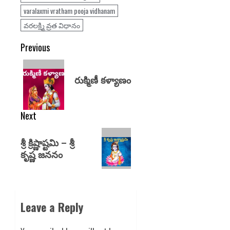
varalaxmi vratham pooja vidhanam
వరలక్ష్మి వ్రత విధానం
Previous
రుక్మిణీ కళ్యాణం
Next
శ్రీ క్రిష్ణాష్టమి – శ్రీ
కృష్ణ జననం
Leave a Reply