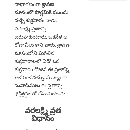
సాధారణంగా
శ్రావణ
మాసంలో పౌర్ణమికి ముందు
వచ్చే శుక్రవారం
నాడు
వరలక్ష్మీ వ్రతాన్ని
జరుపుకుంటారు. ఒకవేళ ఆ
రోజు వీలు కాని వారు, శ్రావణ
మాసంలోని మిగిలిన
శుక్రవారాలలో ఏదో ఒక
శుక్రవారం రోజున ఈ వ్రతాన్ని
ఆచరించవచ్చు. ముఖ్యంగా
సువాసినులు
ఈ వ్రతాన్ని
భక్తిశ్రద్ధలతో చేసుకుంటారు.
వరలక్ష్మి వ్రత
విధానం