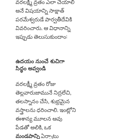
వరలక్ష్మీ వ్రతం ఎలా చేయాలి
అనే విషయాన్ని సాక్షాత్
పరమేశ్వరుడే పార్వతీదేవికి
వివరించారు. ఆ విధానాన్ని
ఇప్పుడు తెలుసుకుందాం:
ఉదయం నుంచే శుచిగా
సిద్ధం అవ్వండి
వరలక్ష్మీ వ్రతం రోజు
తెల్లవారుజామునే నిద్రలేచి,
తలస్నానం చేసి, శుభ్రమైన
వస్త్రాలను ధరించాలి. ఇంట్లోని
ఈశాన్య మూలన ఆవు
పేడతో అలికి, ఒక
మండపాన్ని
ఏర్పాటు