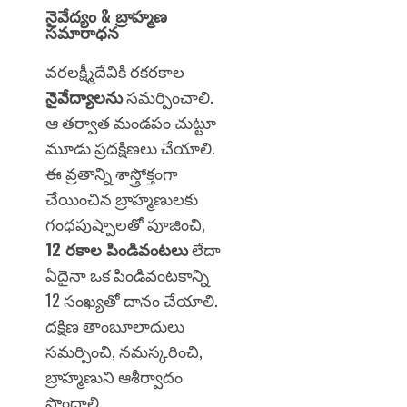
నైవేద్యం & బ్రాహ్మణ
సమారాధన
వరలక్ష్మీదేవికి రకరకాల
నైవేద్యాలను
సమర్పించాలి.
ఆ తర్వాత మండపం చుట్టూ
మూడు ప్రదక్షిణలు చేయాలి.
ఈ వ్రతాన్ని శాస్త్రోక్తంగా
చేయించిన బ్రాహ్మణులకు
గంధపుష్పాలతో పూజించి,
12 రకాల పిండివంటలు
లేదా
ఏదైనా ఒక పిండివంటకాన్ని
12 సంఖ్యతో దానం చేయాలి.
దక్షిణ తాంబూలాదులు
సమర్పించి, నమస్కరించి,
బ్రాహ్మణుని ఆశీర్వాదం
పొందాలి.