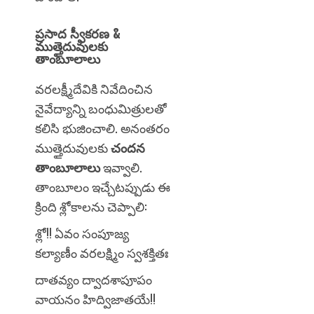
ప్రసాద స్వీకరణ &
ముత్తైదువులకు
తాంబూలాలు
వరలక్ష్మీదేవికి నివేదించిన
నైవేద్యాన్ని బంధుమిత్రులతో
కలిసి భుజించాలి. అనంతరం
ముత్తైదువులకు
చందన
తాంబూలాలు
ఇవ్వాలి.
తాంబూలం ఇచ్చేటప్పుడు ఈ
క్రింది శ్లోకాలను చెప్పాలి:
శ్లో!! ఏవం సంపూజ్య
కల్యాణీం వరలక్ష్మిం స్వశక్తితః
దాతవ్యం ద్వాదశాపూపం
వాయనం హిద్విజాతయే!!