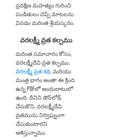
ప్రదక్షిణ మహత్యం గురించి
పండితులు చెప్పే మాటలను
వినడం మరింత శ్రేయస్కరం.
వరలక్ష్మీ వ్రత కల్పము
మరింత సమాచారం కోసం,
వరలక్ష్మీదేవి వ్రత కల్పము,
వరలక్ష్మీ వ్రత కథ
, మరియు
మంత్ర భాగం అంతా ఈ క్రింద
ఉన్న PDFలో అందుబాటులో
ఉంది. దీనిని డౌన్‌లోడ్
చేసుకొని, వరలక్ష్మీదేవి
వ్రతమును నిర్విఘ్నంగా
చేసుకుంటారని
ఆశిస్తున్నాము
.