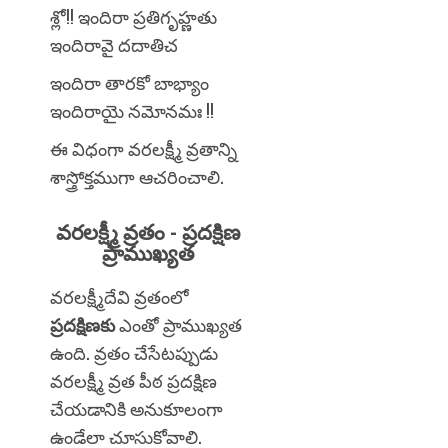
శ్లో!! ఇందిరా ప్రతిగృహ్ణతు
ఇందిరావై దదాతిచ
ఇందిరా తారకో బాభ్యాం
ఇందిరాయై నమోనమః !!
ఈ విధంగా వరలక్ష్మీ వ్రతాన్ని
శాస్త్రోక్తముగా ఆచరించాలి.
వరలక్ష్మీ వ్రతం - ప్రదక్షిణ
ప్రాముఖ్యత
వరలక్ష్మీదేవి వ్రతంలో
ప్రదక్షిణకు
ఎంతో ప్రాముఖ్యత
ఉంది. వ్రతం చేసేటప్పుడు
వరలక్ష్మీ వ్రత పీఠ ప్రదక్షిణ
చేయడానికి అనుకూలంగా
ఉండేలా చూసుకోవాలి.