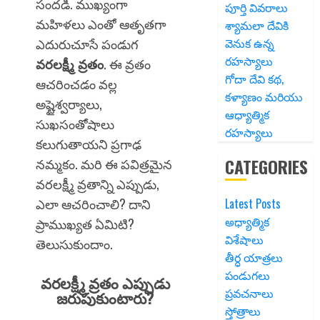
సందడి. ముఖ్యంగా
పూర్తి వివరాలు
మహిళలు ఎంతో ఆతృతగా
శ్యామలా దేవికి
వెనుక ఉన్న
ఎదురుచూసే పండుగ
రహస్యాలు
వరలక్ష్మీ వ్రతం
. ఈ వ్రతం
గోదా దేవి కథ,
ఆచరించడం వల్ల
కళ్యాణం మరియు
అష్టైశ్వర్యాలు,
ఆధ్యాత్మిక
సుఖసంతోషాలు
రహస్యాలు
కలుగుతాయని ప్రగాఢ
CATEGORIES
నమ్మకం. మరి ఈ పవిత్రమైన
వరలక్ష్మీ వ్రతాన్ని ఎప్పుడు,
ఎలా ఆచరించాలి? దాని
Latest Posts
అధ్యాత్మిక
ప్రాముఖ్యత ఏమిటి?
విశేషాలు
తెలుసుకుందాం.
తీర్ధ యాత్రలు
పండుగలు
వరలక్ష్మీ వ్రతం ఎప్పుడు
ప్రవచనాలు
జరుపుకుంటారు?
స్తోత్రాలు