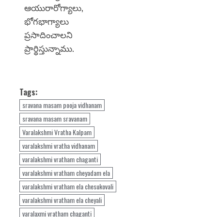
ఆయురారోగ్యాలు,
భోగభాగ్యాలు
ప్రసాదించాలని
ప్రార్థిస్తున్నాము.
Tags:
sravana masam pooja vidhanam
sravana masam sravanam
Varalakshmi Vratha Kalpam
varalakshmi vratha vidhanam
varalakshmi vratham chaganti
varalakshmi vratham cheyadam ela
varalakshmi vratham ela chesukovali
varalakshmi vratham ela cheyali
varalaxmi vratham chaganti