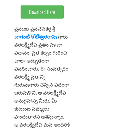
Download Here
ప్రముఖ ప్రవచనకర్త శ్రీ
చాగంటి కోటేశ్వరరావు
గారు
వరలక్ష్మీదేవి వ్రతం పూజా
విధానం, వ్రత కల్పం గురించి
చాలా అద్భుతంగా
వివరించారు. ఈ సంవత్సరం
వరలక్ష్మీ వ్రతాన్ని
గురువుగారు చెప్పిన విధంగా
జరుపుకొని, ఆ వరలక్ష్మీదేవి
అనుగ్రహాన్ని మీరు, మీ
కుటుంబ సభ్యులు
పొందుతారని ఆశిస్తున్నాం.
ఆ వరలక్ష్మీదేవి మన అందరికీ