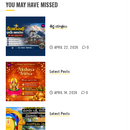
– పూర్తి
YOU MAY HAVE MISSED
వివరాలు
APRIL 13,
2026
తీర్ధ యాత్రలు
0
కేదారనాథ్ ధామ్ ఆలయం – భక్తి, ప్రకృతి,
పరమాత్మ అనుభూతి
APRIL 22, 2026
0
Latest Posts
అక్షయ తృతీయ 2026 పూర్తి వివరాలు |
పూజ విధానం | శుభ ముహూర్తం |
APRIL 14, 2026
0
Latest Posts
సింహాచలం శ్రీ వరాహ లక్ష్మీనరసింహ
స్వామి వారి 2026 వార్షిక చందనోత్సవం –