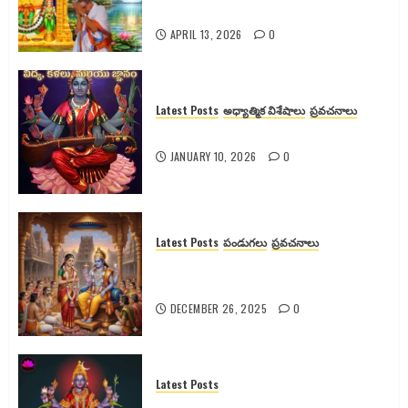
పూర్తి వివరాలు
APRIL 13, 2026
0
Latest Posts
అధ్యాత్మిక విశేషాలు
ప్రవచనాలు
శ్యామలా దేవికి వెనుక ఉన్న రహస్యాలు
JANUARY 10, 2026
0
Latest Posts
పండుగలు
ప్రవచనాలు
గోదా దేవి కథ, కళ్యాణం మరియు
ఆధ్యాత్మిక రహస్యాలు
DECEMBER 26, 2025
0
Latest Posts
రాజశ్యామల నవరాత్రులు: పూజా విధానం,