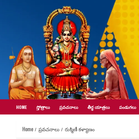
HOME
స్తోత్రాలు
ప్రవచనాలు
తీర్ధ యాత్రలు
పండుగలు
Home
ప్రవచనాలు
రుక్మిణీ కళ్యాణం