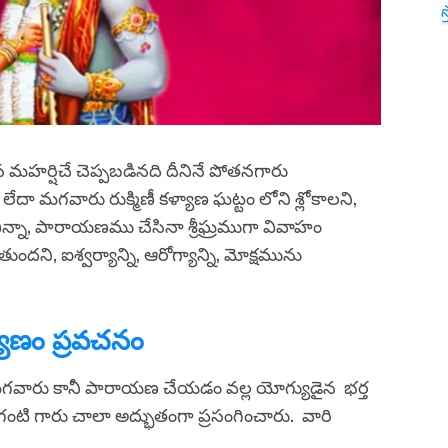
స
హర్షిచే చెప్పబడినది దీనినే పోతనగారు
 లేదా మగవారు రుక్మిణీ కళ్యాణ ఘట్టం లోని శ్లోకాలని,
 విన్నా, పారాయణము చేసినా శ్రీఘ్రముగా వివాహం
దని, ఐశ్వర్యాన్ని, ఆరోగ్యాన్ని, మోక్షమును
ళ్యాణం ప్రవచనం
 లేదా మగవారు కానీ పారాయణ చేయడం వల్ల యోగ్యుడైన భర్త
 చాగంటి గారు చాలా అద్భుతంగా ప్రసంగించారు. వారి