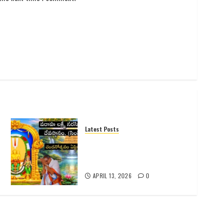
Latest Posts
సింహాచలం శ్రీ వరాహ లక్ష్మీనరసింహ
స్వామి వారి 2026 వార్షిక
చందనోత్సవం – పూర్తి వివరాలు
APRIL 13, 2026
0