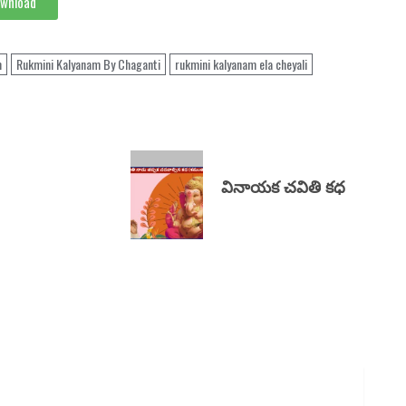
wnload
m
Rukmini Kalyanam By Chaganti
rukmini kalyanam ela cheyali
వినాయక చవితి కధ