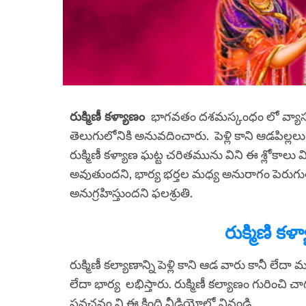
రుక్మిణీ కళ్యాణం
భాగవతం దశమస్కంధం లో వ్యాస మ
తెలుగులోనికి అనువదించారు. పెళ్లి కాని ఆడపిల్లలు
రుక్మిణీ కళ్యాణ ఘట్ట చరితమును విని ఈ శ్లోకాలు
అవుతుందని, భార్య భర్తల మధ్య అనురాగం పెరుగుతుం
అనుగ్రహిస్తుందని ఫలశ్రుతి.
రుక్మిణి క
రుక్మిణీ కల్యాణాన్ని పెళ్లి కాని ఆడ వారు కానీ
లేదా భార్య లభిస్తారు. రుక్మిణీ కల్యాణం గురించి
ప్రవచనం ని ఈ కింది వీడియోలో వినండి.