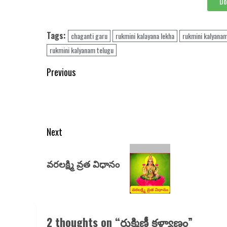
Do
Tags:
chaganti garu
rukmini kalayana lekha
rukmini kalyana
rukmini kalyanam telugu
Previous
Next
వరలక్ష్మి వ్రత విధానం
2 thoughts on “
రుక్మిణీ కళ్యాణం
”