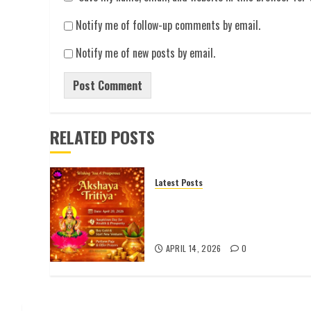
Notify me of follow-up comments by email.
Notify me of new posts by email.
RELATED POSTS
Latest Posts
అక్షయ తృతీయ 2026 పూర్తి
వివరాలు | పూజ విధానం | శుభ
ముహూర్తం |
APRIL 14, 2026
0