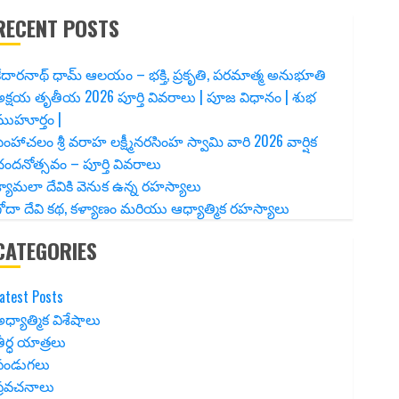
RECENT POSTS
ేదారనాథ్ ధామ్ ఆలయం – భక్తి, ప్రకృతి, పరమాత్మ అనుభూతి
క్షయ తృతీయ 2026 పూర్తి వివరాలు | పూజ విధానం | శుభ
ముహూర్తం |
ింహాచలం శ్రీ వరాహ లక్ష్మీనరసింహ స్వామి వారి 2026 వార్షిక
ందనోత్సవం – పూర్తి వివరాలు
్యామలా దేవికి వెనుక ఉన్న రహస్యాలు
ోదా దేవి కథ, కళ్యాణం మరియు ఆధ్యాత్మిక రహస్యాలు
CATEGORIES
atest Posts
ధ్యాత్మిక విశేషాలు
ీర్ధ యాత్రలు
పండుగలు
ప్రవచనాలు