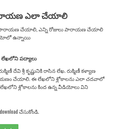
 పారాయణ ఎలా చేయాలి
 పారాయణ చేయాలి, ఎన్ని రోజులు పారాయణ చేయాలి
డియోలో ఉన్నాయి
ాణ లేఖలోని పద్యాలు
 దేవి శ్రీ కృష్ణునికి రాసిన లేఖ. రుక్మిణీ కళ్యాణ
ాయణం చేయాలి. ఈ లేఖలోని శ్లోకాలను ఎలా చదవాలో
 లేఖలోని శ్లోకాలను కింద ఉన్న వీడియోలు విని
సి download చేసుకోండి.