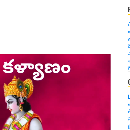
క
అ
స
చ
శ
గ
L
అ
త