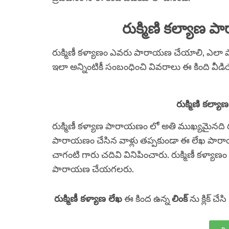
రుక్మిణి కల్యాణ
రుక్మిణీ కళ్యాణం ఎవరు పారాయణ చేయాలి, ఎలా
ఇలా అన్నింటికీ సంబంధించి వివరాలు ఈ కింది వీ
రుక్మిణి కల్య
రుక్మిణీ కళ్యాణ పారాయణం లో అతి ముఖ్యమైనది రుక్మిణీ
పారాయణం చేసిన వాళ్లు తప్పకుండా ఈ లేఖ పార
చాగంటి గారు చదివి వినిపించారు. రుక్మిణీ కళ్యాణం
పారాయణ చేయగలరు.
రుక్మిణీ కళ్యాణ లేఖ
ఈ కింద ఉన్న
లింక్
ను క్లిక్ చే