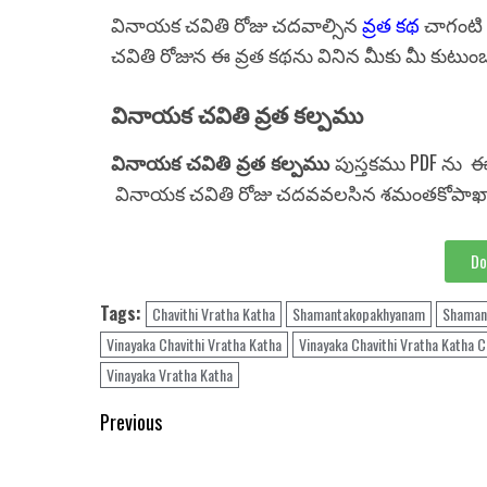
వినాయక చవితి రోజు చదవాల్సిన
వ్రత కథ
చాగంటి 
చవితి రోజున ఈ వ్రత కథను వినిన మీకు మీ కుటుంబ 
వినాయక చవితి వ్రత కల్పము
వినాయక చవితి వ్రత కల్పము
పుస్తకము PDF ను ఈ కి
వినాయక చవితి రోజు చదవవలసిన శమంతకోపాఖ్యా
Do
Tags:
Chavithi Vratha Katha
Shamantakopakhyanam
Shaman
Vinayaka Chavithi Vratha Katha
Vinayaka Chavithi Vratha Katha 
Vinayaka Vratha Katha
Previous