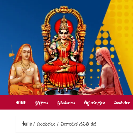
HOME
స్తోత్రాలు
ప్రవచనాలు
తీర్ధ యాత్రలు
పండుగలు
Home
పండుగలు
వినాయక చవితి కధ