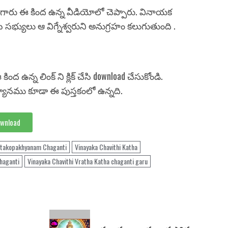
గారు ఈ కింద ఉన్న వీడియోలో చెప్పారు. వినాయక
సభ్యులు ఆ విగ్నేశ్వరుని అనుగ్రహం కలుగుతుంది .
ంద ఉన్న లింక్ ని క్లిక్ చేసి download చేసుకోండి.
నము కూడా ఈ పుస్తకంలో ఉన్నది.
wnload
takopakhyanam Chaganti
Vinayaka Chavithi Katha
Chaganti
Vinayaka Chavithi Vratha Katha chaganti garu