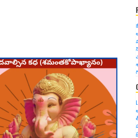
క
అ
స
చ
శ
గ
L
అ
త