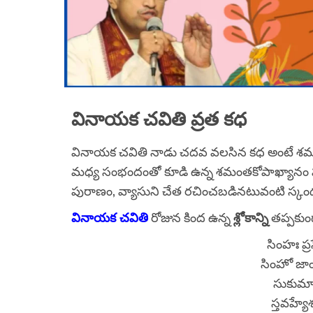
వినాయక చవితి వ్రత కధ
వినాయక చవితి నాడు చదవ వలసిన కధ అంటే శమంతకోపా
మధ్య సంభందంతో కూడి ఉన్న శమంతకోపాఖ్యానం ప
పురాణం, వ్యాసుని చేత రచించబడినటువంటి స్క
వినాయక చవితి
రోజున కింద ఉన్న
శ్లోకాన్ని
తప్పకు
సింహః ప్
సింహో జ
సుకుమా
స్తవహ్య