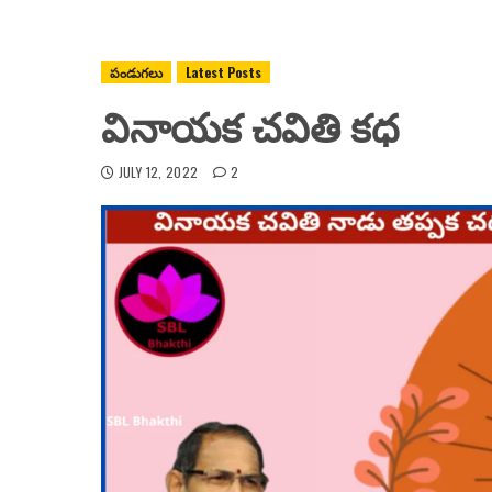
పండుగలు
Latest Posts
వినాయక చవితి కధ
JULY 12, 2022
2