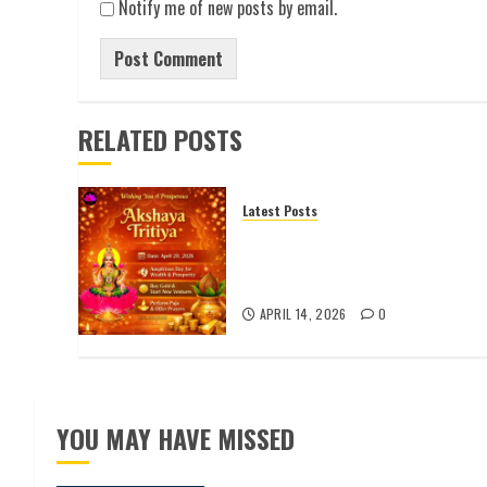
Notify me of new posts by email.
RELATED POSTS
Latest Posts
అక్షయ తృతీయ 2026 పూర్తి
వివరాలు | పూజ విధానం | శుభ
ముహూర్తం |
APRIL 14, 2026
0
YOU MAY HAVE MISSED