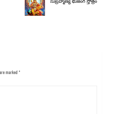
సుబ్రహ్మణ్య భుజంగ స్తోత్రం
 are marked
*