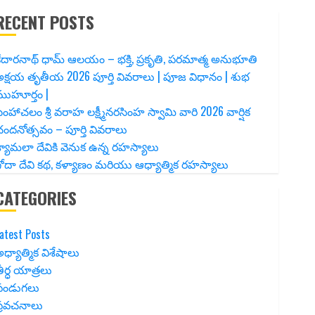
RECENT POSTS
ేదారనాథ్ ధామ్ ఆలయం – భక్తి, ప్రకృతి, పరమాత్మ అనుభూతి
క్షయ తృతీయ 2026 పూర్తి వివరాలు | పూజ విధానం | శుభ
ముహూర్తం |
ింహాచలం శ్రీ వరాహ లక్ష్మీనరసింహ స్వామి వారి 2026 వార్షిక
ందనోత్సవం – పూర్తి వివరాలు
్యామలా దేవికి వెనుక ఉన్న రహస్యాలు
ోదా దేవి కథ, కళ్యాణం మరియు ఆధ్యాత్మిక రహస్యాలు
CATEGORIES
atest Posts
ధ్యాత్మిక విశేషాలు
ీర్ధ యాత్రలు
పండుగలు
ప్రవచనాలు