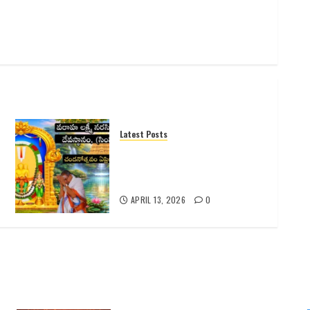
Latest Posts
సింహాచలం శ్రీ వరాహ లక్ష్మీనరసింహ
స్వామి వారి 2026 వార్షిక
చందనోత్సవం – పూర్తి వివరాలు
APRIL 13, 2026
0