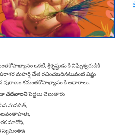
స
ఖ్యానం ఒకటే, శ్రీకృష్ణుడు కి విఘ్నేశ్వరుడికి
రాశర మహర్షి చేత రచించబడినటువంటి విష్ణు
ంద పురాణం శమంతకోపాఖ్యానం కి ఆధారాలు.
ండా
చదవాలని
పెద్దలు చెబుతారు
రసేన మవదీత్,
ాంబవంతాహతః,
రక మారోధి,
ేశ స్యమంతకః