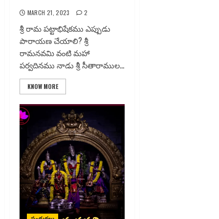
శ్రీరామ పట్టాభిషేకము
MARCH 21, 2023
2
శ్రీ రామ పట్టాభిషేకము ఎప్పుడు
పారాయణ చేయాలి? శ్రీ
రామనవమి వంటి మహా
పర్వదినము నాడు శ్రీ సీతారాముల...
KNOW MORE
పండుగలు