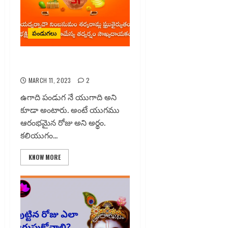
పండుగలు
ఉగాది పండుగ
MARCH 11, 2023
2
ఉగాది పండుగ నే యుగాది అని
కూడా అంటారు. అంటే యుగము
ఆరంభమైన రోజు అని అర్థం.
కలియుగం...
KNOW MORE