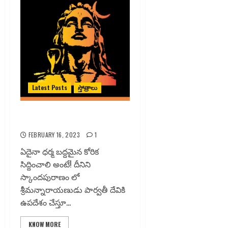
Latest Posts
స్తోత్రాలు
శ్రీ శివాష్టోత్తర శతనామ స్తోత్రం
FEBRUARY 16, 2023
1
ఏదైనా ధర్మ బద్దమైన కోరిక
సిద్దించాలి అంటే! దీనిని
స్కాందపురాణం లో
శ్రీమన్నారాయణుడు పార్వతీ దేవికి
ఉపదేశం చేస్తూ...
KNOW MORE