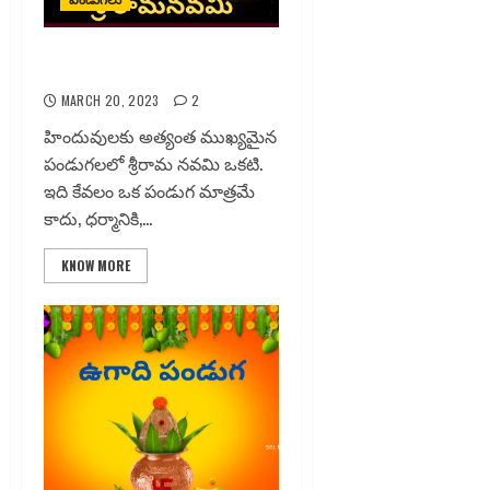
శ్రీ రామనవమి
MARCH 20, 2023
2
హిందువులకు అత్యంత ముఖ్యమైన
పండుగలలో శ్రీరామ నవమి ఒకటి.
ఇది కేవలం ఒక పండుగ మాత్రమే
కాదు, ధర్మానికి,...
KNOW MORE