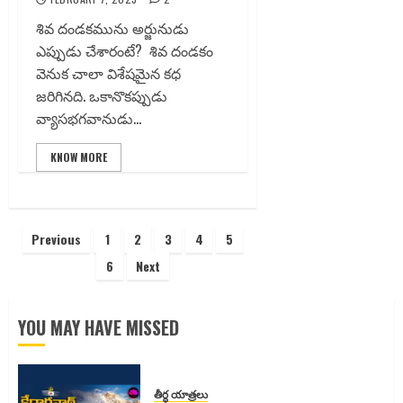
శివ దండకమును అర్జునుడు
ఎప్పుడు చేశారంటే? శివ దండకం
వెనుక చాలా విశేషమైన కధ
జరిగినది. ఒకానొకప్పుడు
వ్యాసభగవానుడు...
KNOW MORE
Posts
Previous
1
2
3
4
5
pagination
6
Next
YOU MAY HAVE MISSED
తీర్ధ యాత్రలు