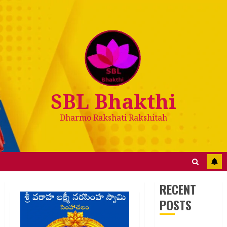
Skip
to
content
SBL Bhakthi
Dharmo Rakshati Rakshitah
RECENT
POSTS