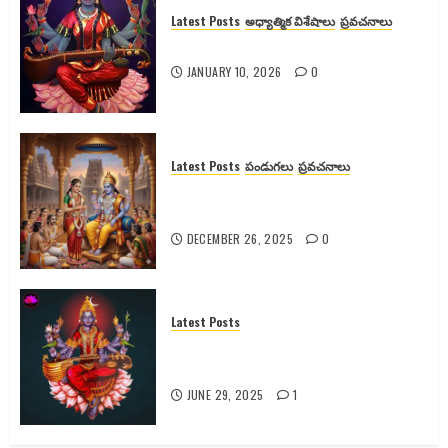
Latest Posts
అధ్యాత్మిక విశేషాలు
ప్రవచనాలు
శ్యామలా దేవికి వెనుక ఉన్న రహస్యాలు
JANUARY 10, 2026
0
Latest Posts
పండుగలు
ప్రవచనాలు
గోదా దేవి కథ, కళ్యాణం మరియు
ఆధ్యాత్మిక రహస్యాలు
DECEMBER 26, 2025
0
Latest Posts
రాజశ్యామల నవరాత్రులు: పూజా విధానం,
మంత్రాలు & ప్రయోజనాలు
JUNE 29, 2025
1