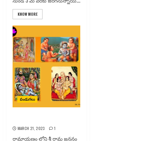
నుండి 3 మే వరకు జరగనున్నాయి....
KNOW MORE
పండుగలు
శ్రీ రామ జననం
MARCH 21, 2023
1
రామాయణం లోని శ్రీ రామ జననం