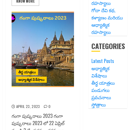
KNOW MORE
రహస్యాలు
గోదా దేవి కథ,
కళ్యాణం మరియు
ఆధ్యాత్మిక
రహస్యాలు
CATEGORIES
Latest Posts
అధ్యాత్మిక
తీర్ధ యాత్రలు
విశేషాలు
అధ్యాత్మిక విశేషాలు
తీర్ధ యాత్రలు
పండుగలు
ప్రవచనాలు
గంగా పుష్కరాలు
స్తోత్రాలు
APRIL 23, 2023
0
గంగా పుష్కరాలు 2023 గంగా
పుష్కరాలు 2023 లో 22 ఏప్రిల్