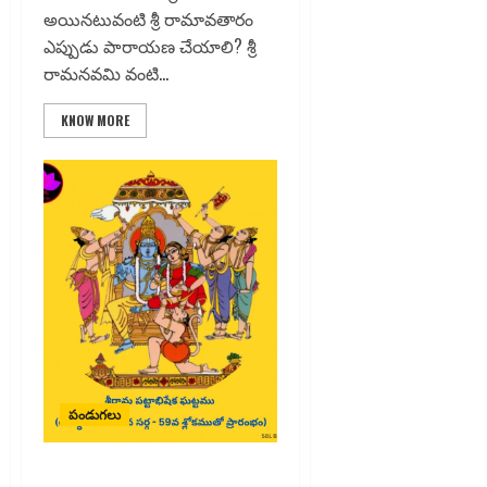
అయినటువంటి శ్రీ రామావతారం
ఎప్పుడు పారాయణ చేయాలి? శ్రీ
రామనవమి వంటి...
KNOW MORE
పండుగలు