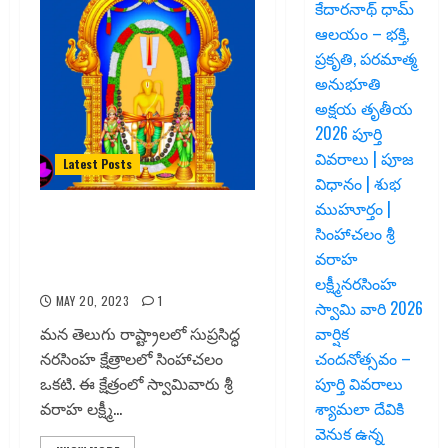
కేదారనాథ్ ధామ్
ఆలయం – భక్తి,
ప్రకృతి, పరమాత్మ
అనుభూతి
అక్షయ తృతీయ
2026 పూర్తి
వివరాలు | పూజ
Latest Posts
విధానం | శుభ
ముహూర్తం |
సింహాచలం శ్రీ వరాహ లక్ష్మీ
సింహాచలం శ్రీ
నరసింహ స్వామి: ఒక దివ్య క్షేత్ర
వరాహ
చరిత్ర!
లక్ష్మీనరసింహ
MAY 20, 2023
1
స్వామి వారి 2026
మన తెలుగు రాష్ట్రాలలో సుప్రసిద్ధ
వార్షిక
నరసింహ క్షేత్రాలలో సింహాచలం
చందనోత్సవం –
ఒకటి. ఈ క్షేత్రంలో స్వామివారు శ్రీ
పూర్తి వివరాలు
వరాహ లక్ష్మీ...
శ్యామలా దేవికి
వెనుక ఉన్న