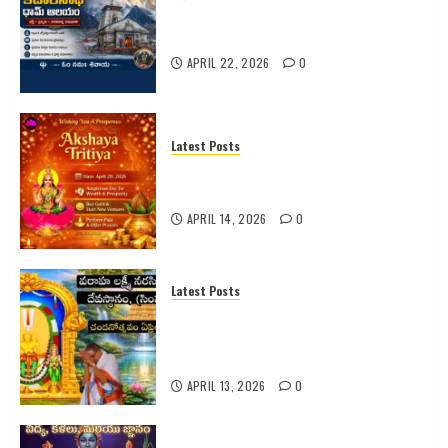
కేదారనాథ్ ధామ్ ఆలయం – భక్తి, ప్రకృతి,
పరమాత్మ అనుభూతి
APRIL 22, 2026
0
Latest Posts
అక్షయ తృతీయ 2026 పూర్తి వివరాలు |
పూజ విధానం | శుభ ముహూర్తం |
APRIL 14, 2026
0
Latest Posts
సింహాచలం శ్రీ వరాహ లక్ష్మీనరసింహ
స్వామి వారి 2026 వార్షిక చందనోత్సవం –
పూర్తి వివరాలు
APRIL 13, 2026
0