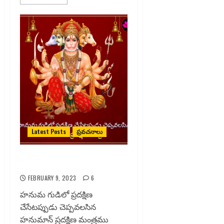
Latest Posts
ప్రవచనాలు
హనుమాన్ ప్రదక్షిణ మంత్రం
FEBRUARY 9, 2023
6
హనుమ గుడిలో ప్రదక్షిణ
చేసేటప్పుడు చెప్పవలసిన
హనుమాన్ ప్రదక్షిణ మంత్రము