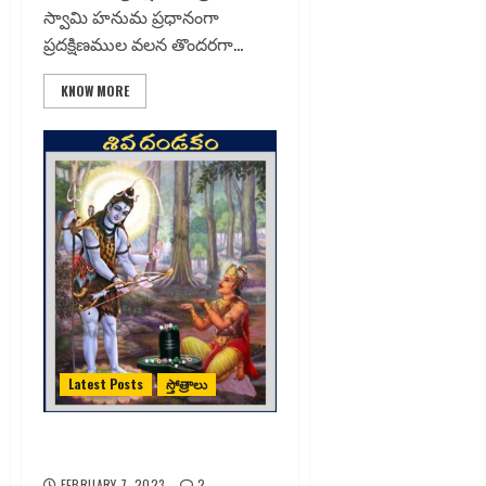
స్వామి హనుమ ప్రధానంగా
ప్రదక్షిణముల వలన తొందరగా...
KNOW MORE
Latest Posts
స్తోత్రాలు
శివ దండకం – శ్రీకంఠ లోకేశ
FEBRUARY 7, 2023
2