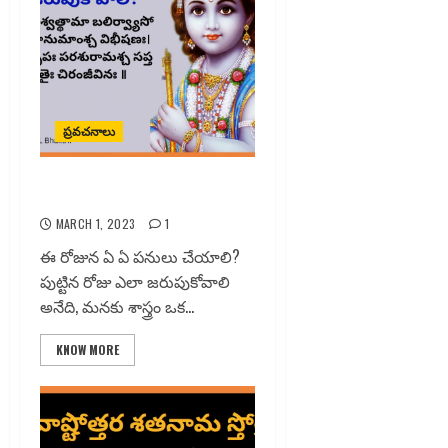
ప్రవచనాలు
పుట్టిన రోజు ఎలా జరుపుకోవాలి?
MARCH 1, 2023
1
ఈ రోజున ఏ ఏ పనులు చేయాలి?
పుట్టిన రోజు ఎలా జరుపుకోవాలి
అనేది, మనకు శాస్త్రం ఒక...
KNOW MORE